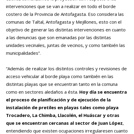
intervenciones que se van a realizar en todo el borde
costero de la Provincia de Antofagasta
. E
so considera las
comunas de Taltal, Antofagasta y Mejillones, esto con el
objetivo
de generar las distintas intervenciones en cuanto
a las denuncias que son emanadas por las distintas
unidades vecinales, juntas de vecinos, y como también las
municipalidade
s”.
“
Además de realizar los distintos controles y
revisiones de
acceso vehicular
a
l borde playa
como también en las
distintas playas que se encuentran tanto en la comu
na
como en sectores aledaños a é
sta.
Hoy día se encuentra
el proceso de planificación y de ejecución de la
instalación de pretiles en playas tales como playa
Trocadero
, La Chimba,
Llacolén
, el Huáscar y otras
que se encuentran cercanas al sector de Juan López
,
entendiendo que existen ocupaciones irregular
es
en cuanto