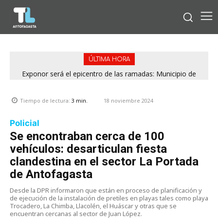
ÚLTIMA HORA
Exponor será el epicentro de las ramadas: Municipio de
Sala de lactancia del Hospital Clínico de la UA recibe
Antofagasta fija horarios para las Fiestas Patrias
reconocimiento por cumplir estándares de calidad
18 noviembre 2024
Tiempo de lectura:
3
min.
Policial
Se encontraban cerca de 100
vehículos: desarticulan fiesta
clandestina en el sector La Portada
de Antofagasta
Desde la DPR informaron que están en proceso de planificación y
de ejecución de la instalación de pretiles en playas tales como playa
Trocadero, La Chimba, Llacolén, el Huáscar y otras que se
encuentran cercanas al sector de Juan López.