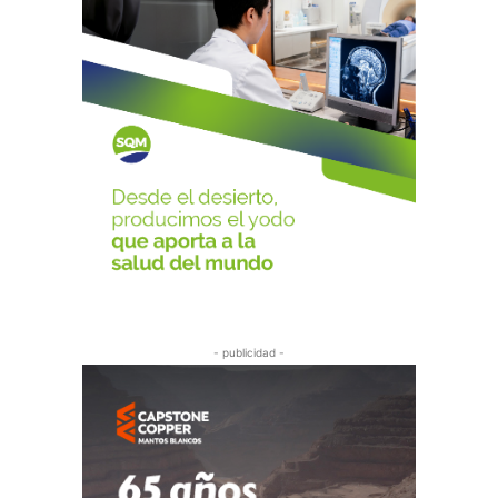
- publicidad -