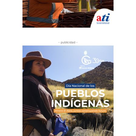
- publicidad -