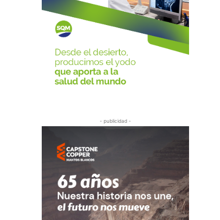
- publicidad -