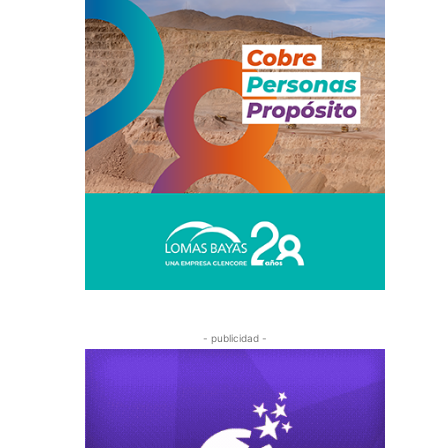
- publicidad -