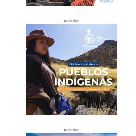
- publicidad -
- publicidad -