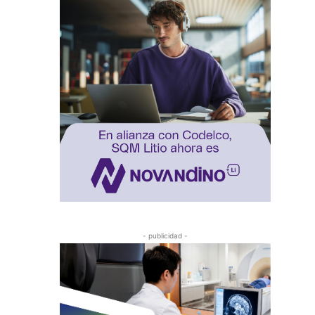
- publicidad -