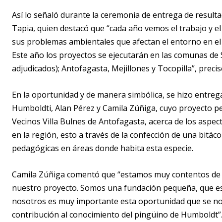
Así lo señaló durante la ceremonia de entrega de result
Tapia, quien destacó que “cada año vemos el trabajo y e
sus problemas ambientales que afectan el entorno en el q
Este año los proyectos se ejecutarán en las comunas de
adjudicados); Antofagasta, Mejillones y Tocopilla”, precis
En la oportunidad y de manera simbólica, se hizo entreg
Humboldti, Alan Pérez y Camila Zúñiga, cuyo proyecto per
Vecinos Villa Bulnes de Antofagasta, acerca de los aspe
en la región, esto a través de la confección de una bitácor
pedagógicas en áreas donde habita esta especie.
Camila Zúñiga comentó que “estamos muy contentos de ad
nuestro proyecto. Somos una fundación pequeña, que está
nosotros es muy importante esta oportunidad que se nos
contribución al conocimiento del pingüino de Humboldt”