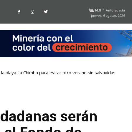
C
14.8
Antofagasta
jueves, 6 agosto, 2026
la playa La Chimba para evitar otro verano sin salvavidas
iudadanas serán