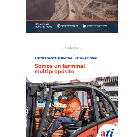
- publicidad -