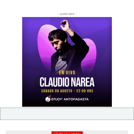
- publicidad -