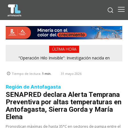
ÚLTIMA HORA
“Operación Hilo Invisible”: Investigación nacida en
Antofagasta permitió incautar 2,1 toneladas de marihuana
en la zona central
31 mayo 2026
Tiempo de lectura:
1
min.
Región de Antofagasta
SENAPRED declara Alerta Temprana
Preventiva por altas temperaturas en
Antofagasta, Sierra Gorda y María
Elena
Pronostican máximas de hasta 35°C en sectores de pampa entre el