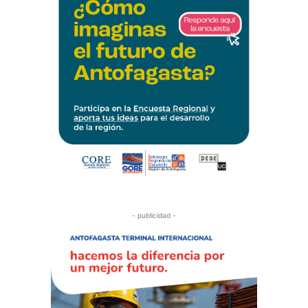
- publicidad -