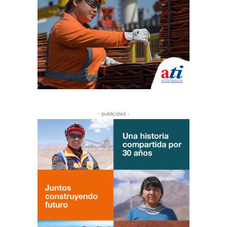
- publicidad -