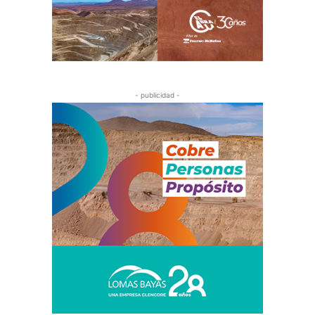
- publicidad -