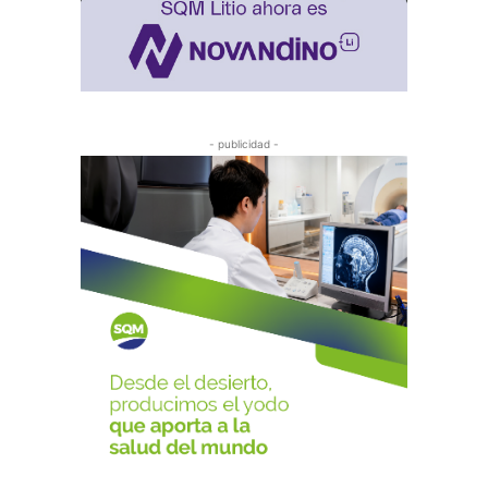
- publicidad -