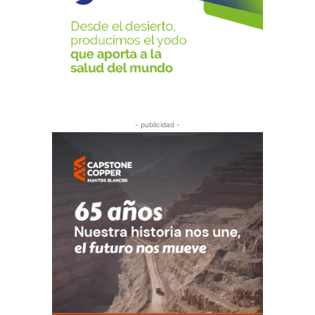
- publicidad -