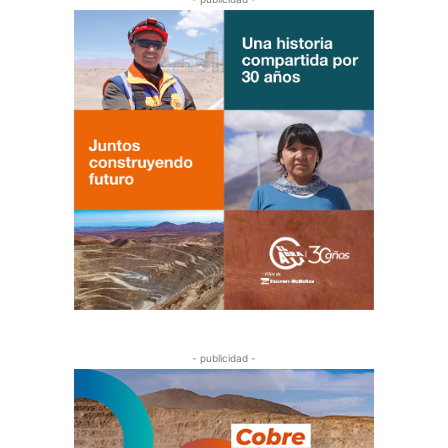
- publicidad -