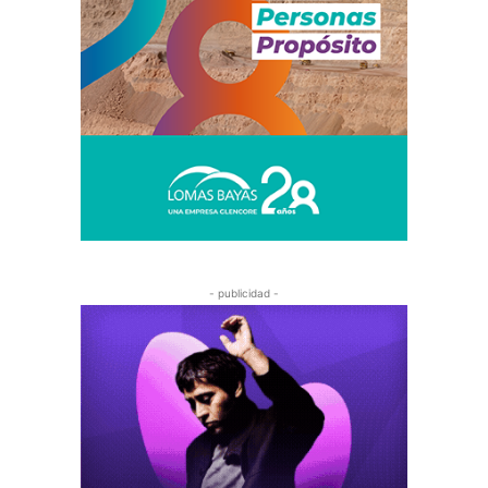
- publicidad -