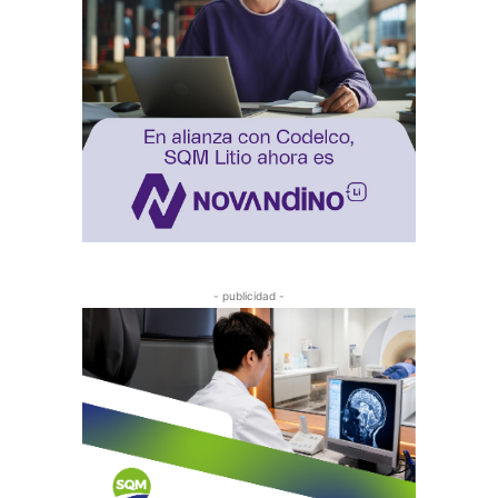
- publicidad -