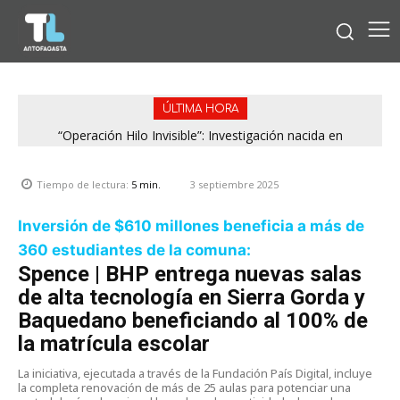
ÚLTIMA HORA
“Operación Hilo Invisible”: Investigación nacida en
Antofagasta permitió incautar 2,1 toneladas de marihuana
en la zona central
3 septiembre 2025
Tiempo de lectura:
5
min.
Inversión de $610 millones beneficia a más de
360 estudiantes de la comuna:
Spence | BHP entrega nuevas salas
de alta tecnología en Sierra Gorda y
Baquedano beneficiando al 100% de
la matrícula escolar
La iniciativa, ejecutada a través de la Fundación País Digital, incluye
la completa renovación de más de 25 aulas para potenciar una