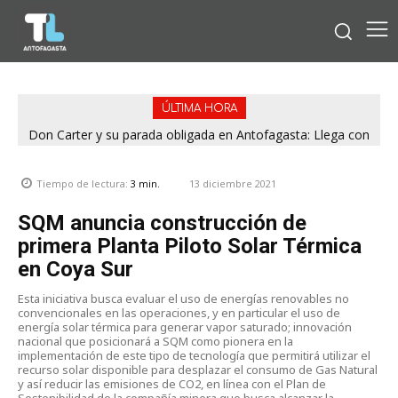
ÚLTIMA HORA
Don Carter y su parada obligada en Antofagasta: Llega con
su humor sin filtro en ¿Con o Sin Censura?
13 diciembre 2021
Tiempo de lectura:
3
min.
SQM anuncia construcción de
primera Planta Piloto Solar Térmica
en Coya Sur
Esta iniciativa busca evaluar el uso de energías renovables no
convencionales en las operaciones, y en particular el uso de
energía solar térmica para generar vapor saturado; innovación
nacional que posicionará a SQM como pionera en la
implementación de este tipo de tecnología que permitirá utilizar el
recurso solar disponible para desplazar el consumo de Gas Natural
y así reducir las emisiones de CO2, en línea con el Plan de
Sostenibilidad de la compañía minera que busca alcanzar la