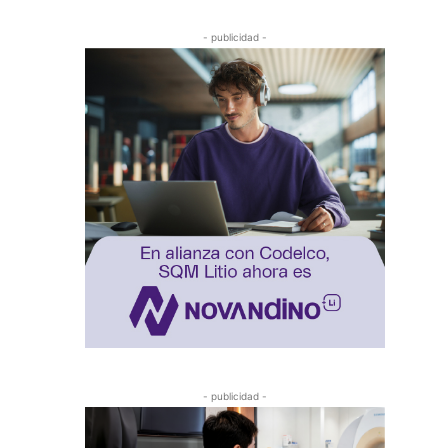
- publicidad -
- publicidad -