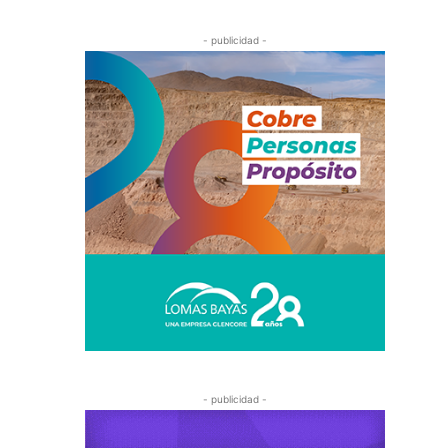
- publicidad -
- publicidad -