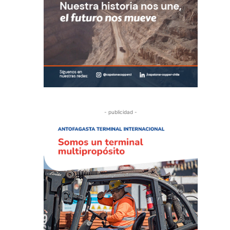
- publicidad -