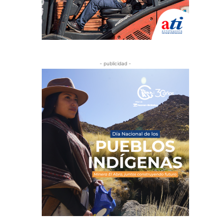
- publicidad -