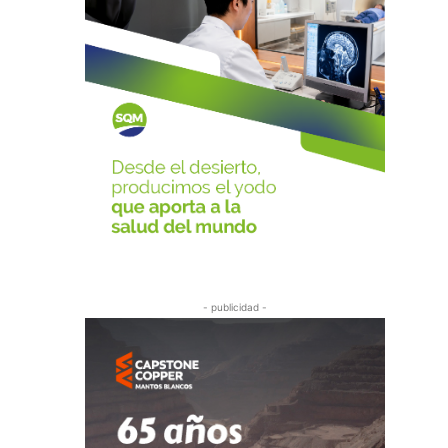
- publicidad -