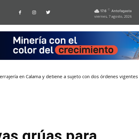
C
17.6
Antofagasta
viernes, 7 agosto, 2026
cerrajería en Calama y detiene a sujeto con dos órdenes vigentes
as grúas para