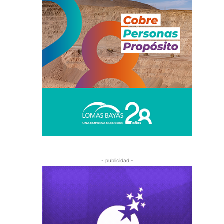
- publicidad -