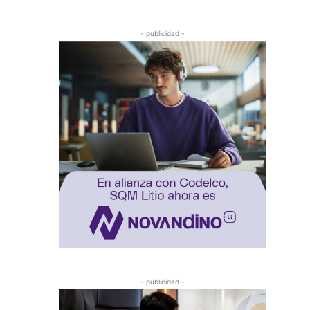
- publicidad -
- publicidad -