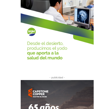
- publicidad -