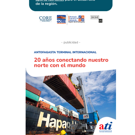
- publicidad -