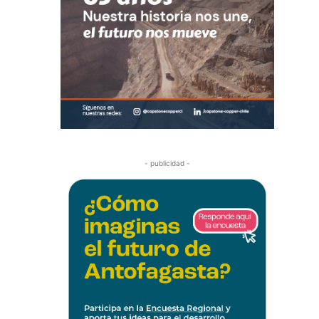
- publicidad -