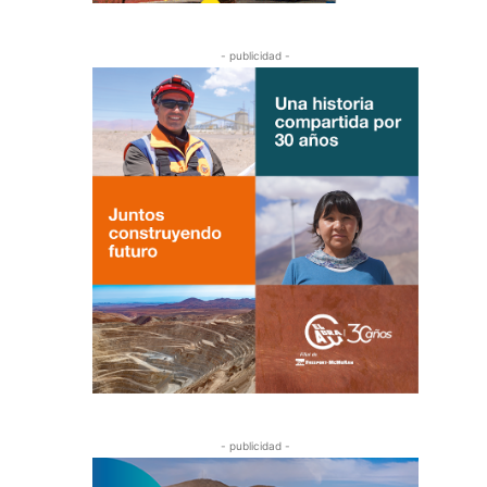
- publicidad -
- publicidad -