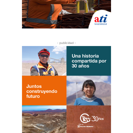
- publicidad -