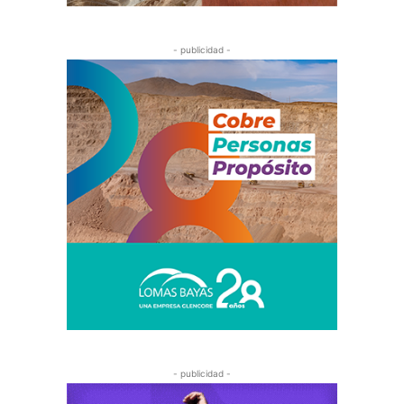
- publicidad -
- publicidad -