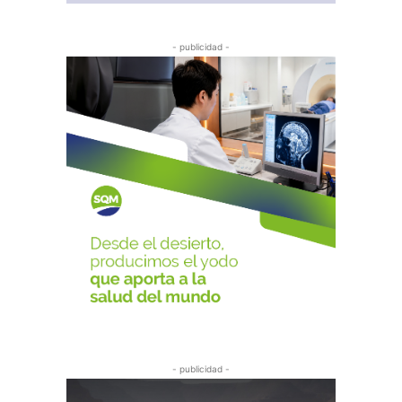
- publicidad -
- publicidad -