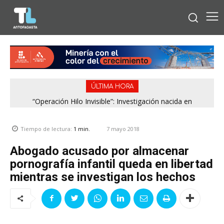
ÚLTIMA HORA
“Operación Hilo Invisible”: Investigación nacida en
Antofagasta permitió incautar 2,1 toneladas de marihuana
en la zona central
7 mayo 2018
Tiempo de lectura:
1
min.
Abogado acusado por almacenar
pornografía infantil queda en libertad
mientras se investigan los hechos