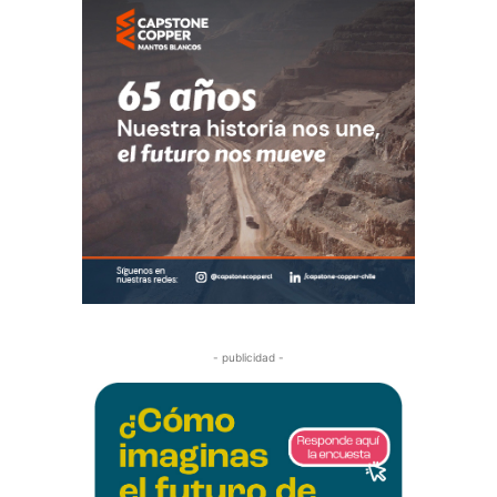
- publicidad -