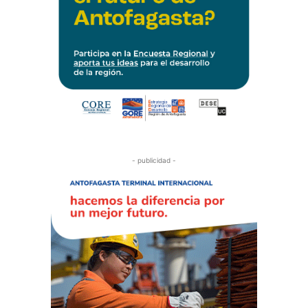
- publicidad -