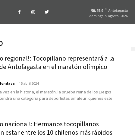
C
15.9
Antofagasta
domingo, 9 agosto, 2026
o
o regional!: Tocopillano representará a la
 de Antofagasta en el maratón olímpico
Mondaca
-
15 abril 2024
 vez en la historia, el maratón, la prueba reina de los Juegos
 tendrá una categoría para deportistas amateur, quienes este
lo nacional!: Hermanos tocopillanos
n estar entre los 10 chilenos más rápidos