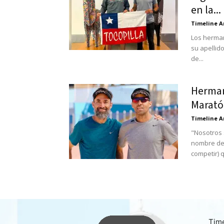
en la...
Timeline A
Los herman
su apellid
de...
Herman
Marató
Timeline A
"Nosotros 
nombre de 
competir) q
Time