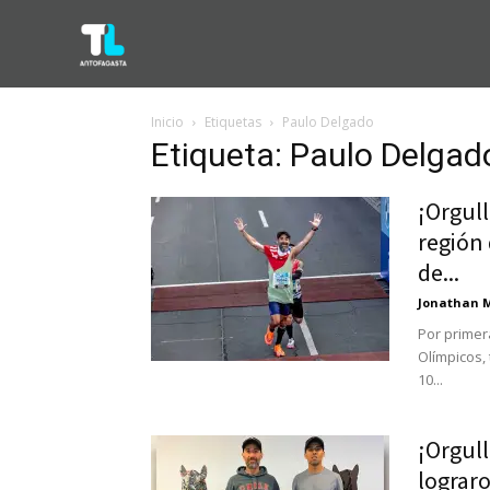
Inicio
Etiquetas
Paulo Delgado
Etiqueta: Paulo Delgad
¡Orgull
región
de...
Jonathan 
Por primera
Olímpicos,
10...
¡Orgul
lograro