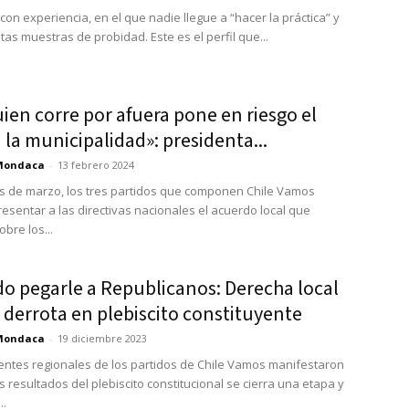
on experiencia, en el que nadie llegue a “hacer la práctica” y
as muestras de probidad. Este es el perfil que...
uien corre por afuera pone en riesgo el
a la municipalidad»: presidenta...
Mondaca
-
13 febrero 2024
 de marzo, los tres partidos que componen Chile Vamos
esentar a las directivas nacionales el acuerdo local que
bre los...
do pegarle a Republicanos: Derecha local
 derrota en plebiscito constituyente
Mondaca
-
19 diciembre 2023
entes regionales de los partidos de Chile Vamos manifestaron
s resultados del plebiscito constitucional se cierra una etapa y
..