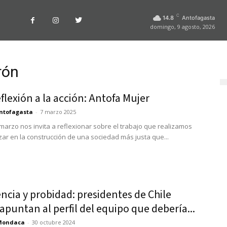
C
14.8
Antofagasta
domingo, 9 agosto, 2026
rón
eflexión a la acción: Antofa Mujer
ntofagasta
-
7 marzo 2025
marzo nos invita a reflexionar sobre el trabajo que realizamos
ar en la construcción de una sociedad más justa que...
ncia y probidad: presidentes de Chile
puntan al perfil del equipo que debería...
Mondaca
-
30 octubre 2024