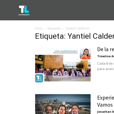
Inicio
Etiquetas
Yantiel Calderón
Etiqueta: Yantiel Calde
De la r
Timeline A
Cada 8 de 
para avanz
Experie
Vamos a
Jonathan 