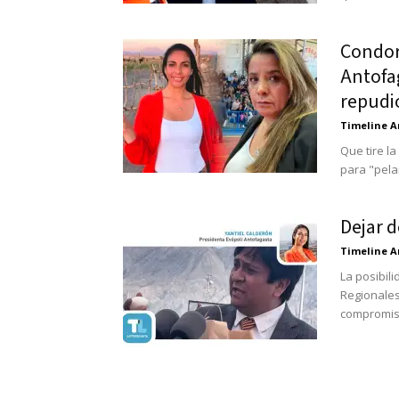
Condor
Antofa
repudio
Timeline A
Que tire l
para "pela
Dejar d
Timeline A
La posibil
Regionale
compromiso 