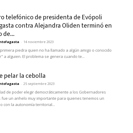
o telefónico de presidenta de Evópoli
gasta contra Alejandra Oliden terminó en
 de...
ntofagasta
-
14 noviembre 2023
a primera piedra quien no ha llamado a algún amigo o conocido
r" a alguien. El problema se genera cuando te...
e pelar la cebolla
ntofagasta
-
25 septiembre 2023
idad de poder elegir democráticamente a los Gobernadores
s fue un anhelo muy importante para quienes tenemos un
con la autonomía territorial...