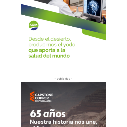
- publicidad -