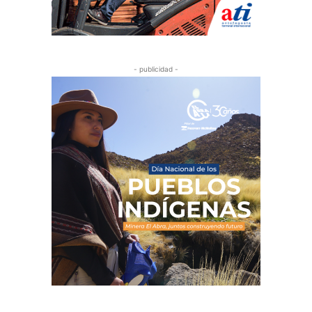
- publicidad -