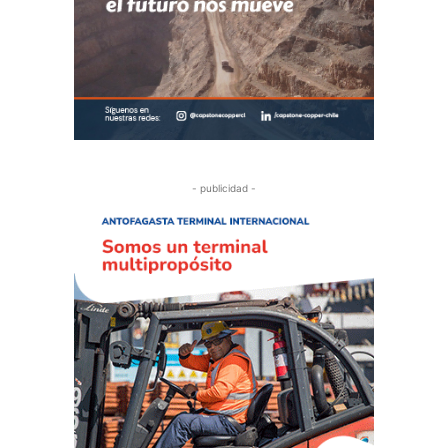
- publicidad -