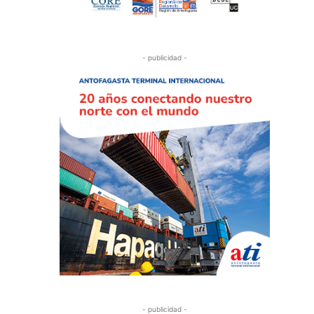
- publicidad -
- publicidad -