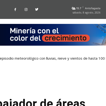
C
15.7
Antofagasta
sábado, 8 agosto, 2026
pisodio meteorológico con lluvias, nieve y vientos de hasta 100
bajador de áreas