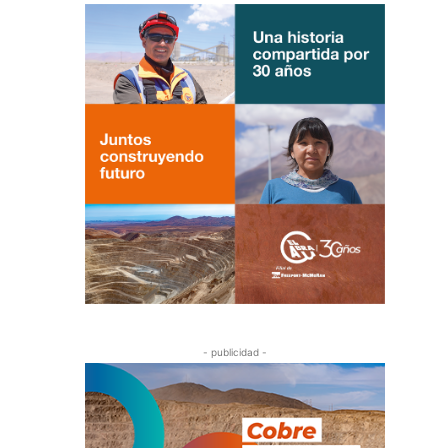
- publicidad -