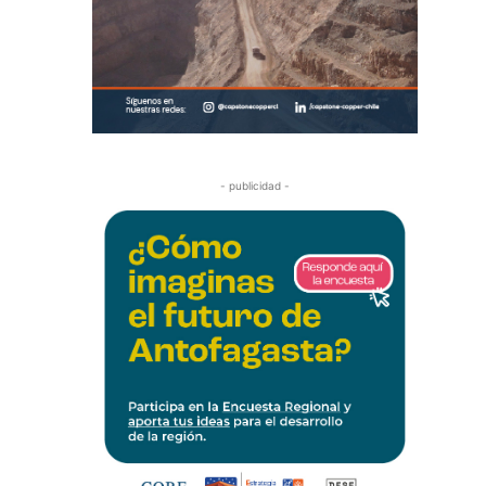
- publicidad -