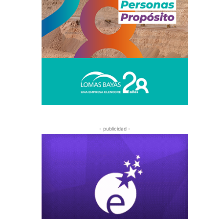
- publicidad -