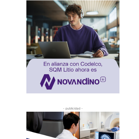
- publicidad -