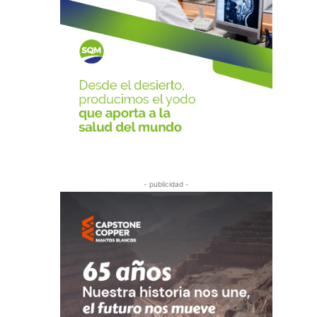
- publicidad -