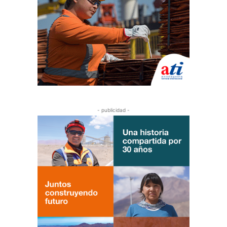
- publicidad -