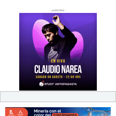
- publicidad -