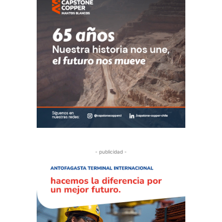
- publicidad -