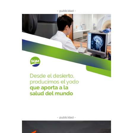
- publicidad -
- publicidad -