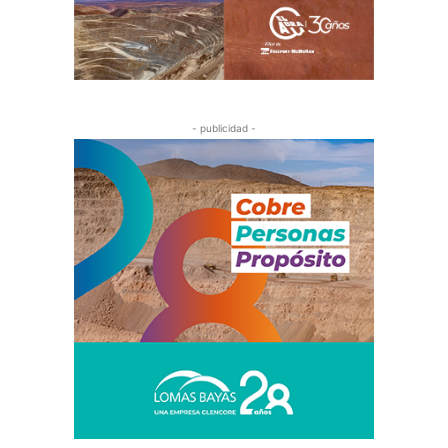
- publicidad -