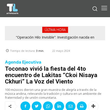
ÚLTIMA HORA
“Operación Hilo Invisible”: Investigación nacida en
Antofagasta permitió incautar 2,1 toneladas de marihuana
en la zona central
22 mayo 2024
Tiempo de lectura:
3
min.
Agenda Ejecutiva
Toconao vivió la fiesta del 4to
encuentro de Lakitas “Ckoi Nisaya
Ckhuri” La Voz del Viento
100 músicos dieron una gran muestra de alegría a través de la
música andina, relevando la tradición y cultura en un ambiente de
fraternidad y de unión comunitaria.