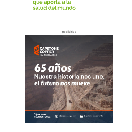
- publicidad -