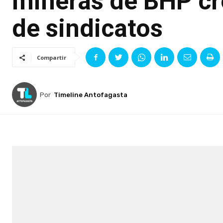
mineras de BHP cr
de sindicatos
Compartir
Por
Timeline Antofagasta