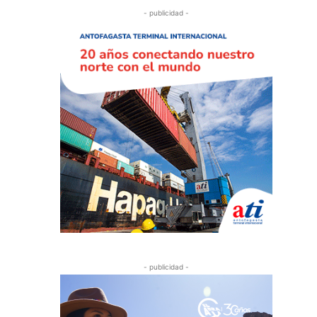
- publicidad -
- publicidad -