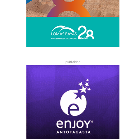
- publicidad -