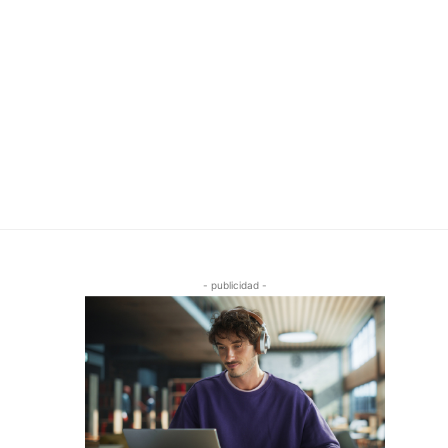
- publicidad -