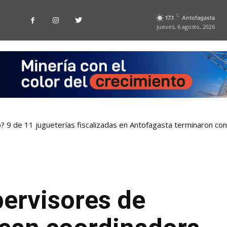
C
17.1
Antofagasta
jueves, 6 agosto, 2026
o? 9 de 11 jugueterías fiscalizadas en Antofagasta terminaron co
pervisores de