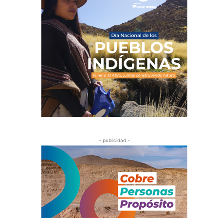
- publicidad -