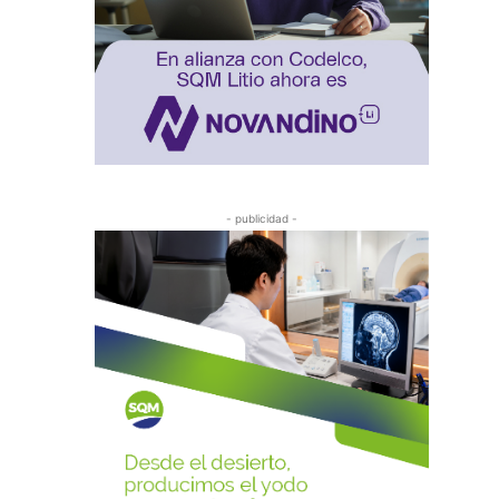
- publicidad -