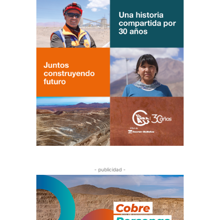
- publicidad -