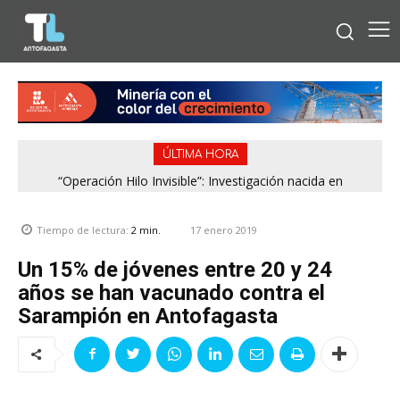
ÚLTIMA HORA
“Operación Hilo Invisible”: Investigación nacida en
Antofagasta permitió incautar 2,1 toneladas de marihuana
en la zona central
17 enero 2019
Tiempo de lectura:
2
min.
Un 15% de jóvenes entre 20 y 24
años se han vacunado contra el
Sarampión en Antofagasta