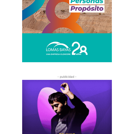
- publicidad -