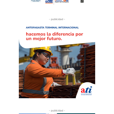
- publicidad -
- publicidad -