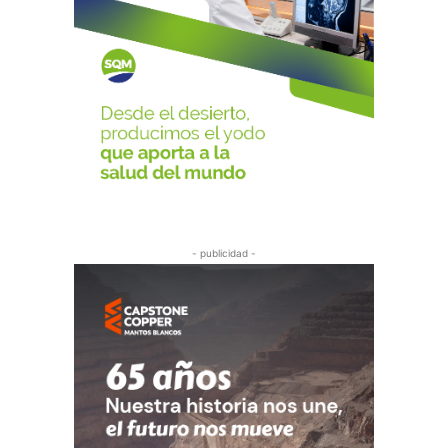
- publicidad -