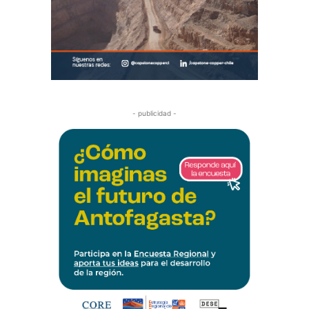
- publicidad -