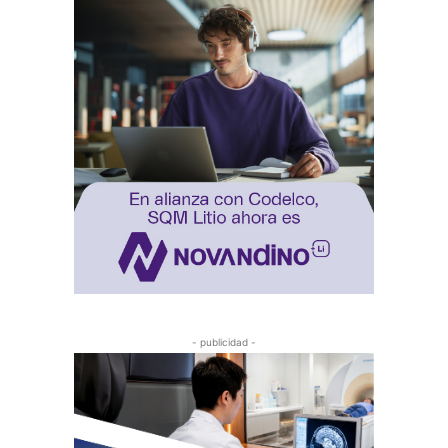
- publicidad -