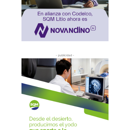
- publicidad -