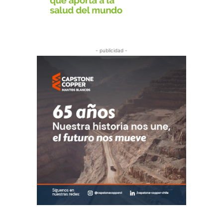
- publicidad -