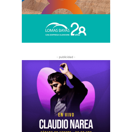
- publicidad -