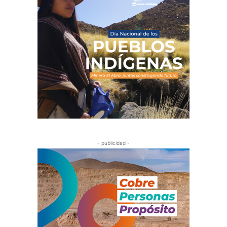
- publicidad -