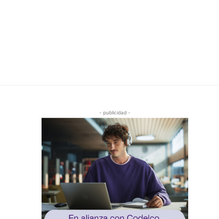
- publicidad -