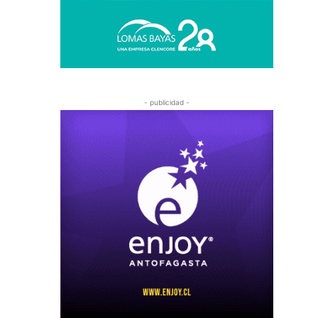
- publicidad -