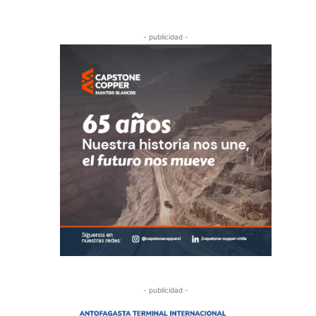
- publicidad -
- publicidad -