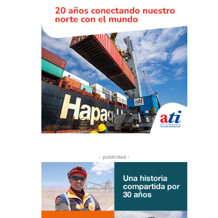
- publicidad -