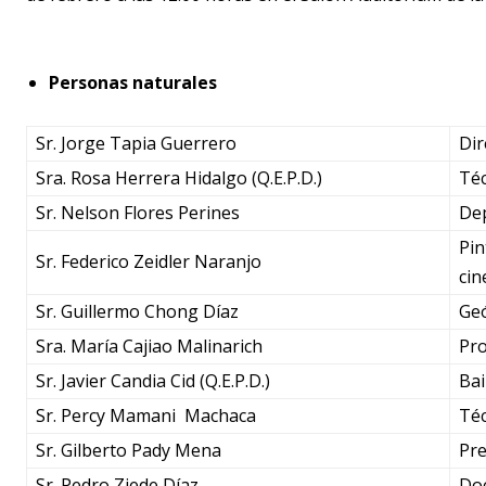
Personas naturales
Sr. Jorge Tapia Guerrero
Dir
Sra. Rosa Herrera Hidalgo (Q.E.P.D.)
Téc
Sr. Nelson Flores Perines
Dep
Pin
Sr. Federico Zeidler Naranjo
cin
Sr. Guillermo Chong Díaz
Geó
Sra. María Cajiao Malinarich
Pro
Sr. Javier Candia Cid (Q.E.P.D.)
Bai
Sr. Percy Mamani Machaca
Téc
Sr. Gilberto Pady Mena
Pre
Sr. Pedro Ziede Díaz
Doc