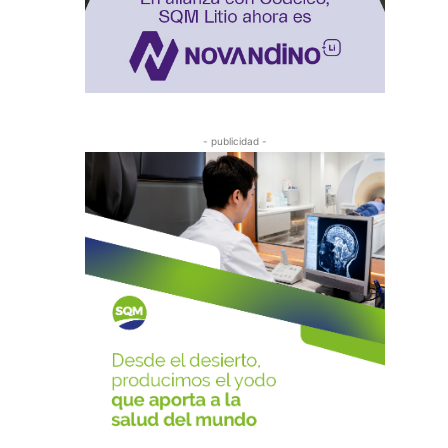
- publicidad -