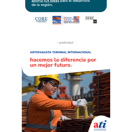
- publicidad -