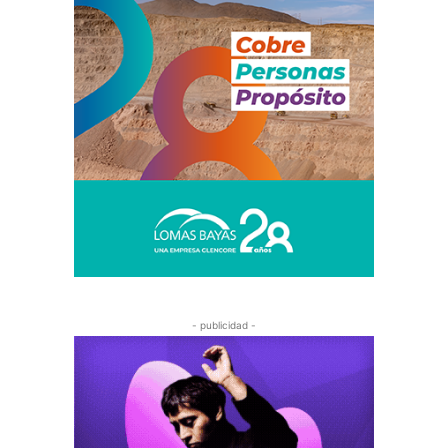
- publicidad -