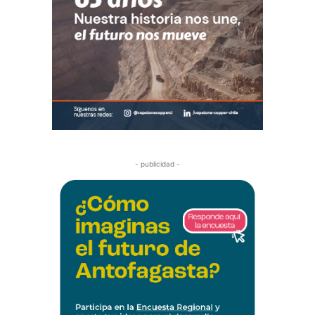
- publicidad -