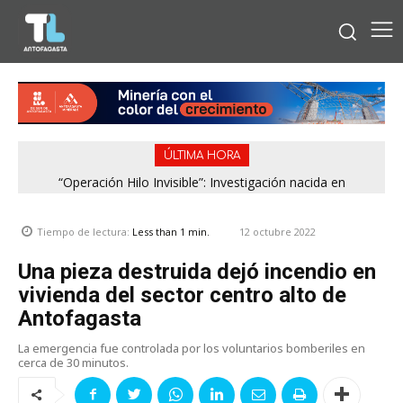
ÚLTIMA HORA
“Operación Hilo Invisible”: Investigación nacida en
Antofagasta permitió incautar 2,1 toneladas de marihuana
en la zona central
12 octubre 2022
Tiempo de lectura:
Less than 1
min.
Una pieza destruida dejó incendio en
vivienda del sector centro alto de
Antofagasta
La emergencia fue controlada por los voluntarios bomberiles en
cerca de 30 minutos.