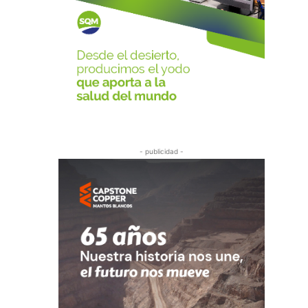
- publicidad -