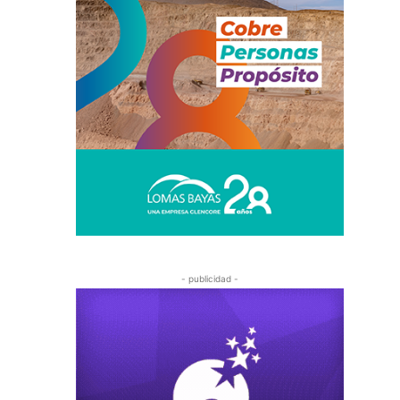
- publicidad -