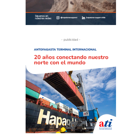
- publicidad -