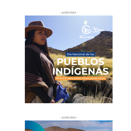
- publicidad -
- publicidad -