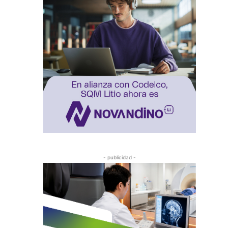
- publicidad -