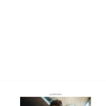
- publicidad -