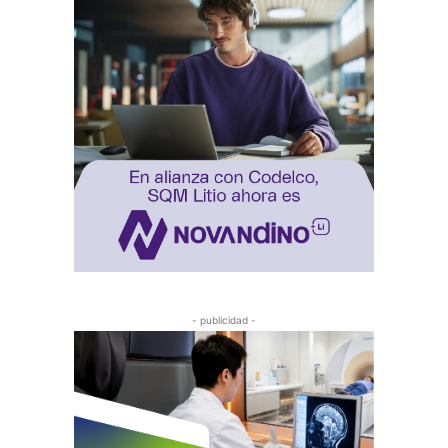
- publicidad -