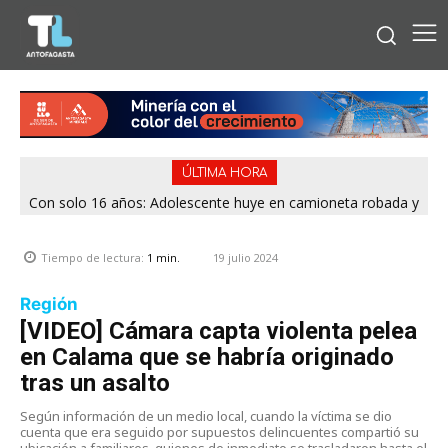
ÚLTIMA HORA
Con solo 16 años: Adolescente huye en camioneta robada y
termina chocando contra patrulla en María Elena
19 julio 2024
Tiempo de lectura:
1
min.
Región
[VIDEO] Cámara capta violenta pelea
en Calama que se habría originado
tras un asalto
Según información de un medio local, cuando la víctima se dio
cuenta que era seguido por supuestos delincuentes compartió su
ubicación a familiares, quienes de inmediato se trasladaron hasta el