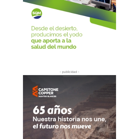
- publicidad -