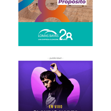
- publicidad -