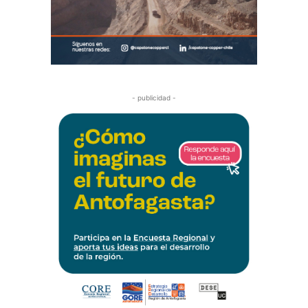
- publicidad -