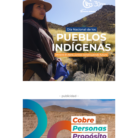
- publicidad -