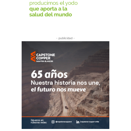
- publicidad -