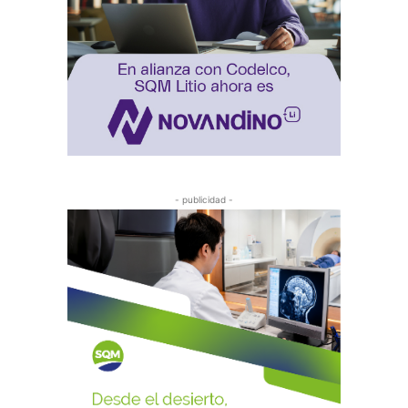
- publicidad -