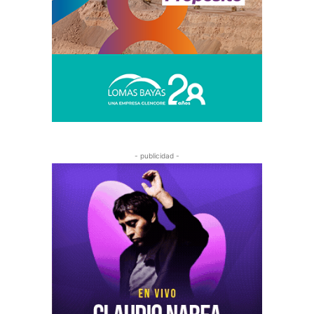
- publicidad -