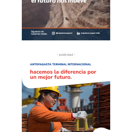
- publicidad -