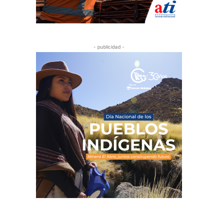
- publicidad -