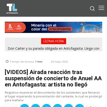
ÚLTIMA HORA
Don Carter y su parada obligada en Antofagasta: Llega con
¿Comprando el regalo para el Día del Niño? 9 de 11
jugueterías fiscalizadas en Antofagasta terminaron con
su humor sin filtro en ¿Con o Sin Censura?
sumario
24 mayo 2022
Tiempo de lectura:
1
min.
[VIDEOS] Airada reacción tras
suspensión de concierto de Anuel AA
en Antofagasta: artista no llegó
Registros muestran el descontento de los asistentes que llenaron
el lugar esperando la presentación del cantante, la cual se postergó
para mañana