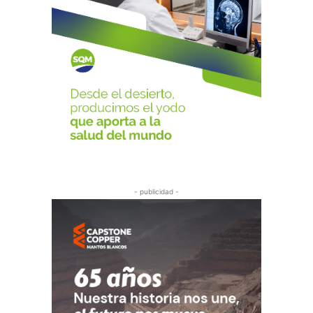
- publicidad -