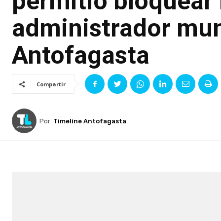
permitió bloquear
administrador mun
Antofagasta
Compartir
Por
Timeline Antofagasta