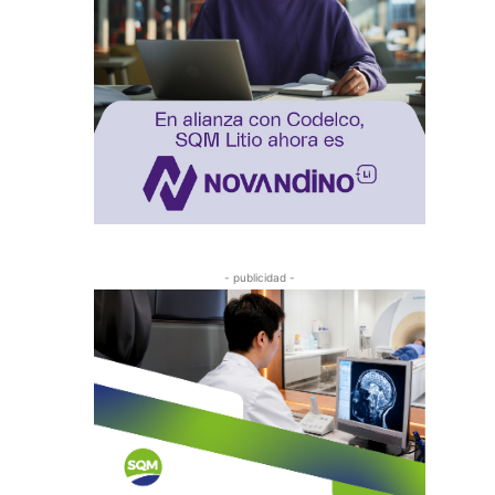
- publicidad -