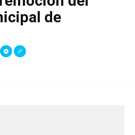
 remoción del
icipal de