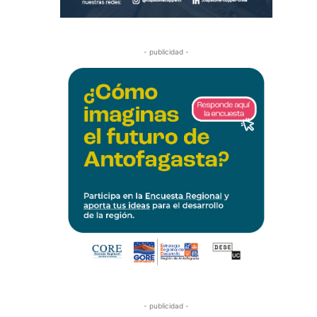
- publicidad -
- publicidad -