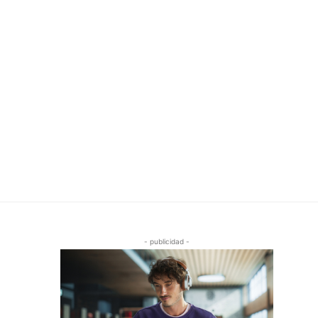
- publicidad -