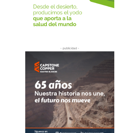
- publicidad -