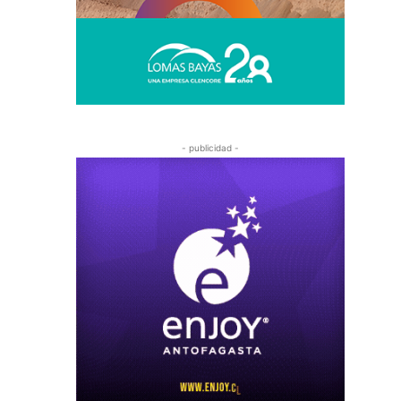
- publicidad -