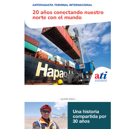
- publicidad -