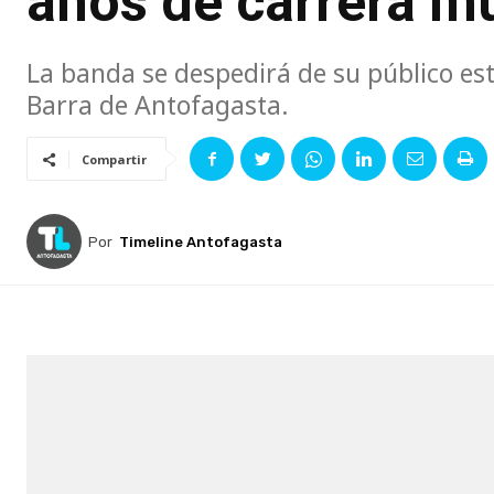
años de carrera m
La banda se despedirá de su público est
Barra de Antofagasta.
Compartir
Por
Timeline Antofagasta