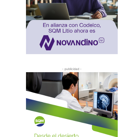
- publicidad -