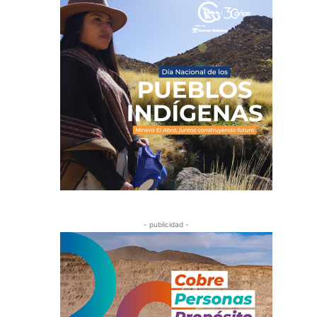
- publicidad -