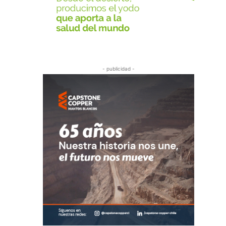
- publicidad -