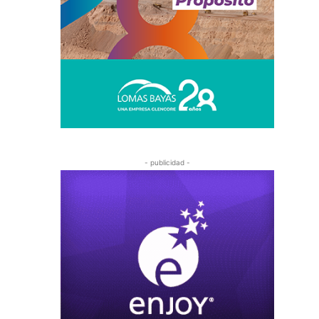
- publicidad -