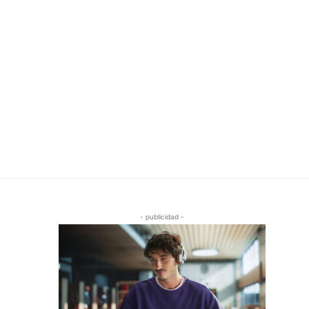
- publicidad -