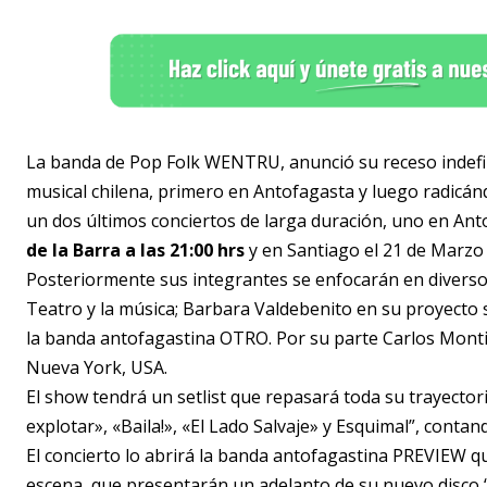
La banda de Pop Folk WENTRU, anunció su receso indefin
musical chilena, primero en Antofagasta y luego radicánd
un dos últimos conciertos de larga duración, uno en Ant
de la Barra a las 21:00 hrs
y en Santiago el 21 de Marzo 
Posteriormente sus integrantes se enfocarán en diversos
Teatro y la música; Barbara Valdebenito en su proyecto 
la banda antofagastina OTRO. Por su parte Carlos Monti
Nueva York, USA.
El show tendrá un setlist que repasará toda su trayecto
explotar», «Baila!», «El Lado Salvaje» y Esquimal”, conta
El concierto lo abrirá la banda antofagastina PREVIEW 
escena, que presentarán un adelanto de su nuevo disco “