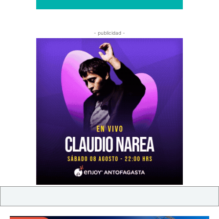
- publicidad -