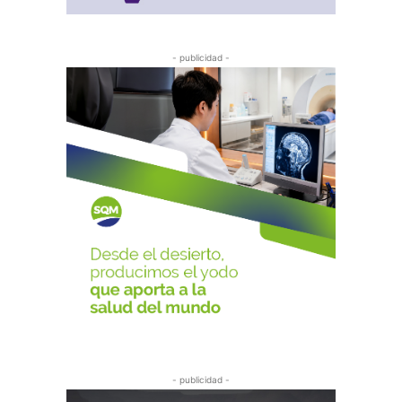
- publicidad -
- publicidad -