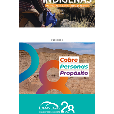
- publicidad -