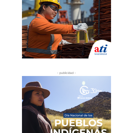
- publicidad -