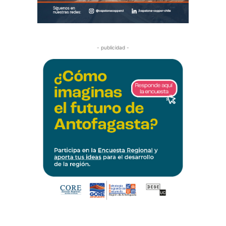
- publicidad -