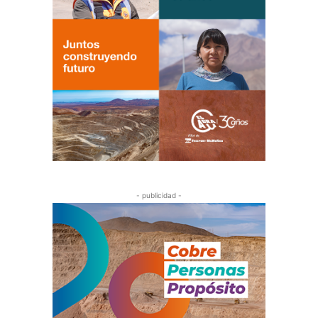
- publicidad -