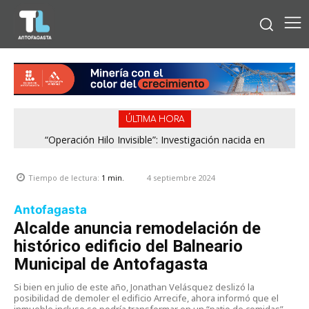
ÚLTIMA HORA
“Operación Hilo Invisible”: Investigación nacida en
Antofagasta permitió incautar 2,1 toneladas de marihuana
en la zona central
4 septiembre 2024
Tiempo de lectura:
1
min.
Antofagasta
Alcalde anuncia remodelación de
histórico edificio del Balneario
Municipal de Antofagasta
Si bien en julio de este año, Jonathan Velásquez deslizó la
posibilidad de demoler el edificio Arrecife, ahora informó que el
inmueble incluso se podría transformar en un “patio de comidas”.