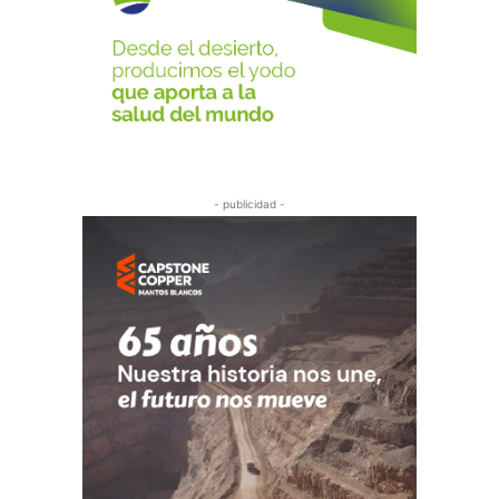
- publicidad -