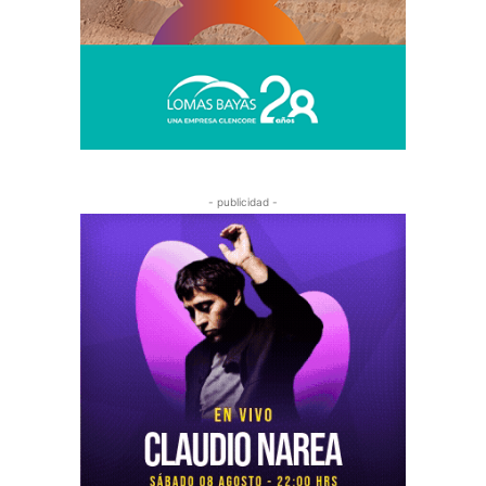
- publicidad -