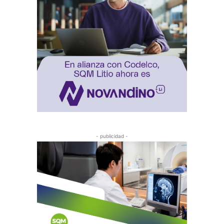
- publicidad -