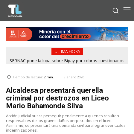
ÚLTIMA HORA
SERNAC pone la lupa sobre Bipay por cobros cuestionados
en la Región de Antofagasta
8 enero 2020
Tiempo de lectura:
2
min.
Alcaldesa presentará querella
criminal por destrozos en Liceo
Mario Bahamonde Silva
Acción judicial busca perseguir penalmente a quienes resulten
responsables de los graves daños perpetrados en el liceo.
Asimismo, se presentará una demanda civil para lograr eventuales
indemnizaciones.