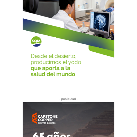
- publicidad -