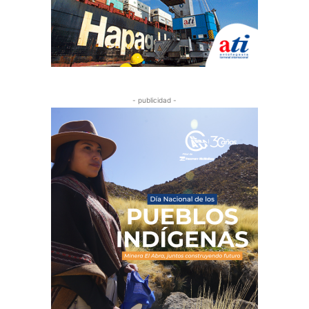
- publicidad -