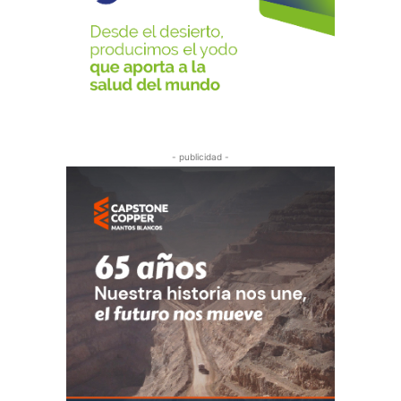
- publicidad -