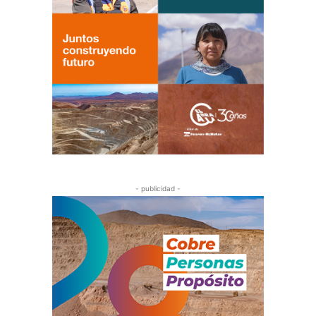
- publicidad -