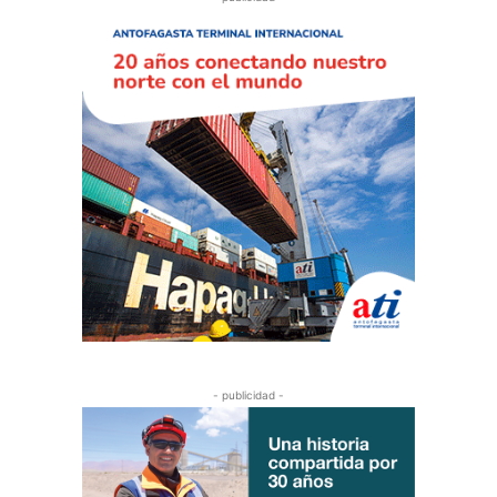
- publicidad -