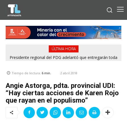
ÚLTIMA HORA
Presidente regional del PDG adelantó que entregarán toda
Municipio plantea asumir parte de las obras para destrabar
la información para esclarecer rendiciones denunciadas por
Playa La Chimba y proyecta renovación de parques del
el Servel
borde costero
2 abril 2018
Tiempo de lectura:
6
min.
Angie Astorga, pdta. provincial UDI:
“Hay ciertas acciones de Karen Rojo
que rayan en el populismo”