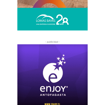
- publicidad -