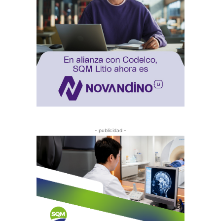
- publicidad -