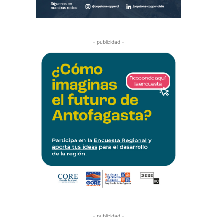
- publicidad -
- publicidad -