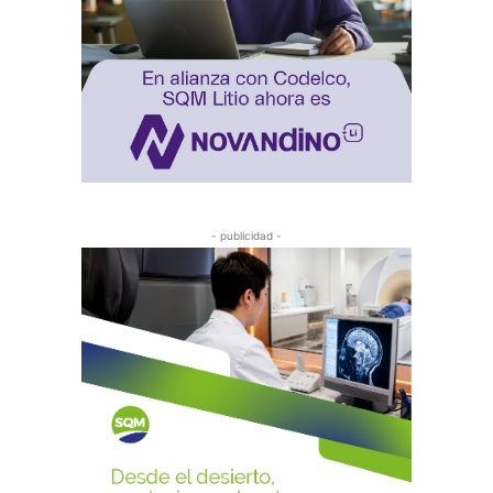
- publicidad -