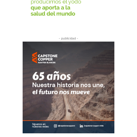
- publicidad -