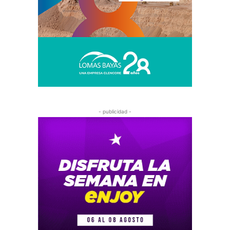
- publicidad -