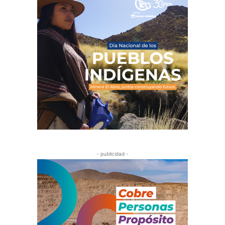
- publicidad -