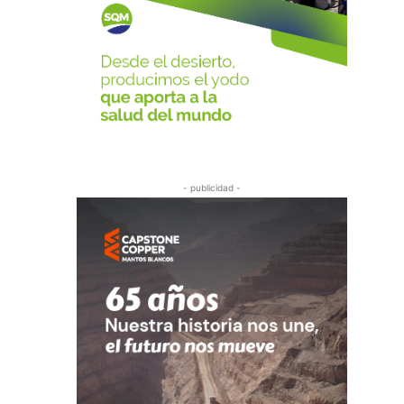
- publicidad -