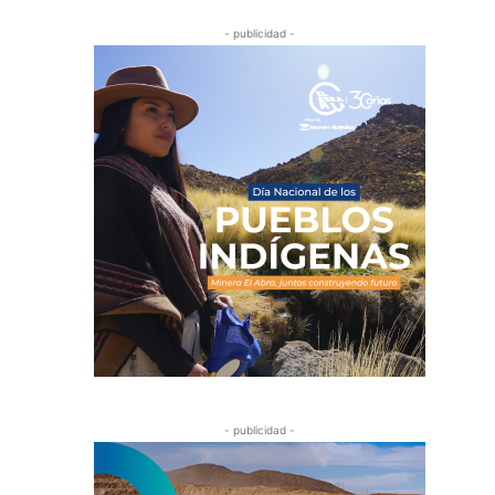
- publicidad -
- publicidad -