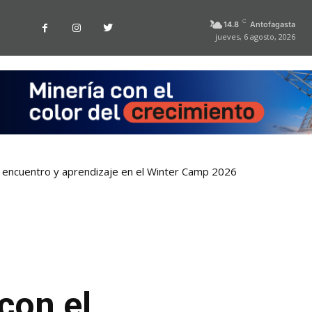
C
14.8
Antofagasta
jueves, 6 agosto, 2026
 encuentro y aprendizaje en el Winter Camp 2026
or la playa La Chimba para evitar otro verano sin salvavidas
con el