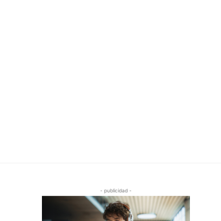
- publicidad -