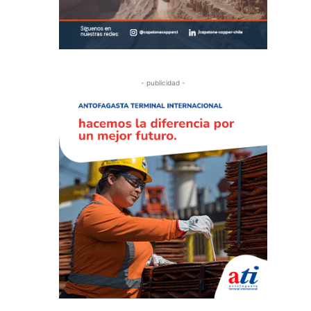
- publicidad -