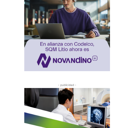
- publicidad -