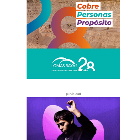
- publicidad -