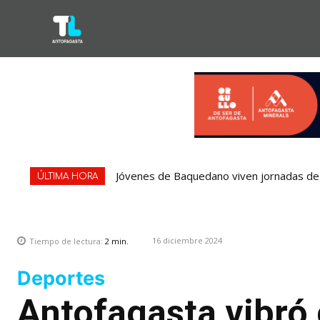
Jóvenes de Baquedano viven jornadas de
Concejales piden adelantar gestiones p
ÚLTIMA HORA
16 diciembre 2024
Tiempo de lectura:
2
min.
Deportes
Antofagasta vibró 