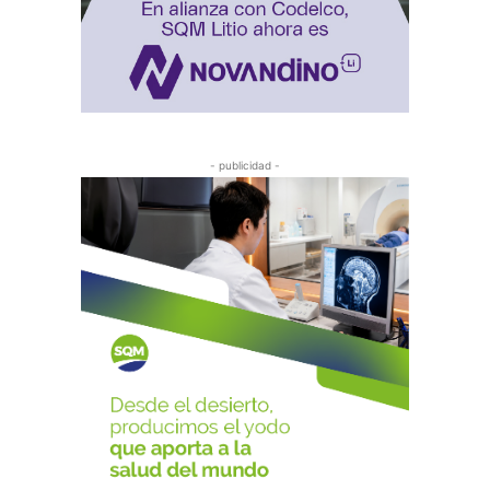
- publicidad -