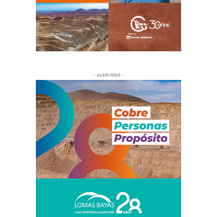
- publicidad -