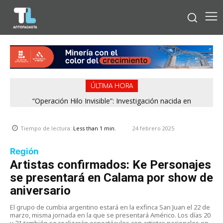
ÚLTIMA HORA
“Operación Hilo Invisible”: Investigación nacida en
Antofagasta permitió incautar 2,1 toneladas de marihuana
en la zona central
24 febrero 2025
Tiempo de lectura:
Less than 1
min.
Región
Artistas confirmados: Ke Personajes
se presentará en Calama por show de
aniversario
El grupo de cumbia argentino estará en la exfinca San Juan el 22 de
marzo, misma jornada en la que se presentará Américo. Los días 20
y 21 también se realizarán espectáculos con artistas nacionales en