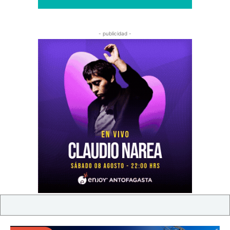
- publicidad -