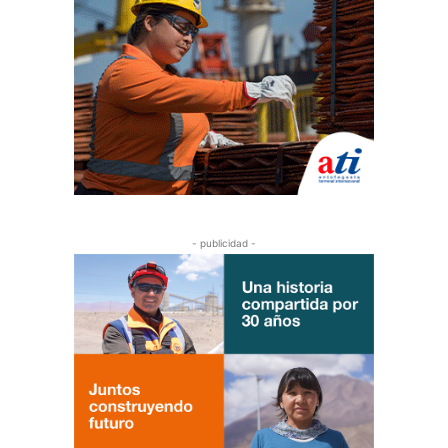
- publicidad -