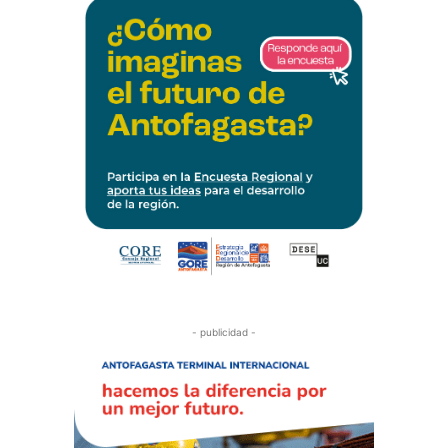
- publicidad -