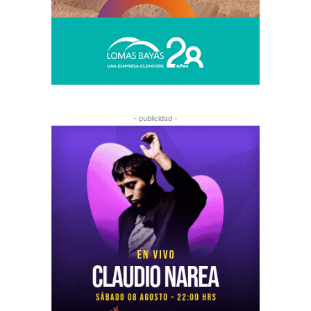
- publicidad -