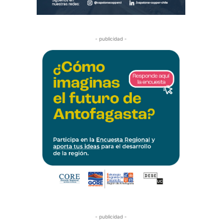
- publicidad -
- publicidad -