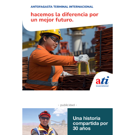
- publicidad -