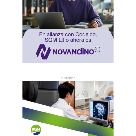
- publicidad -