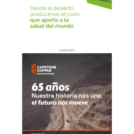
- publicidad -