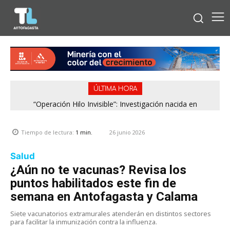
ÚLTIMA HORA
“Operación Hilo Invisible”: Investigación nacida en
Antofagasta permitió incautar 2,1 toneladas de marihuana
en la zona central
26 junio 2026
Tiempo de lectura:
1
min.
Salud
¿Aún no te vacunas? Revisa los
puntos habilitados este fin de
semana en Antofagasta y Calama
Siete vacunatorios extramurales atenderán en distintos sectores
para facilitar la inmunización contra la influenza.