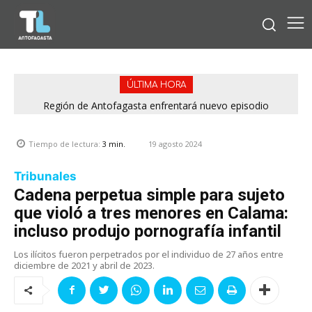
ÚLTIMA HORA
Bipay explica: Así funciona el pago con tarjetas bancarias en
Región de Antofagasta enfrentará nuevo episodio
meteorológico con lluvias, nieve y vientos de hasta 100
las micros de Antofagasta
km/h
19 agosto 2024
Tiempo de lectura:
3
min.
Tribunales
Cadena perpetua simple para sujeto
que violó a tres menores en Calama:
incluso produjo pornografía infantil
Los ilícitos fueron perpetrados por el individuo de 27 años entre
diciembre de 2021 y abril de 2023.