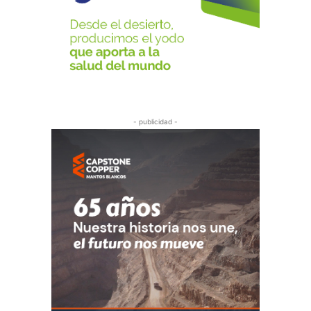
- publicidad -