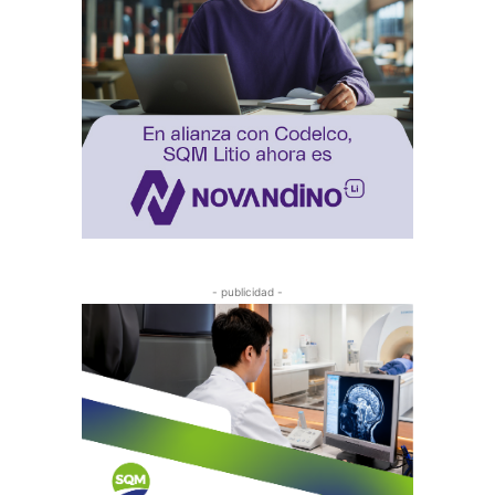
- publicidad -