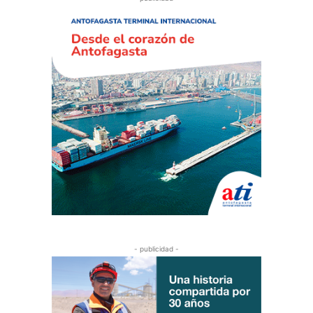
- publicidad -