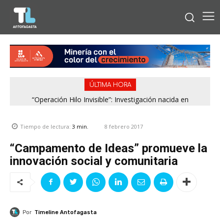
ÚLTIMA HORA
“Operación Hilo Invisible”: Investigación nacida en
Antofagasta permitió incautar 2,1 toneladas de marihuana
en la zona central
8 febrero 2017
Tiempo de lectura:
3
min.
“Campamento de Ideas” promueve la
innovación social y comunitaria
Por
Timeline Antofagasta