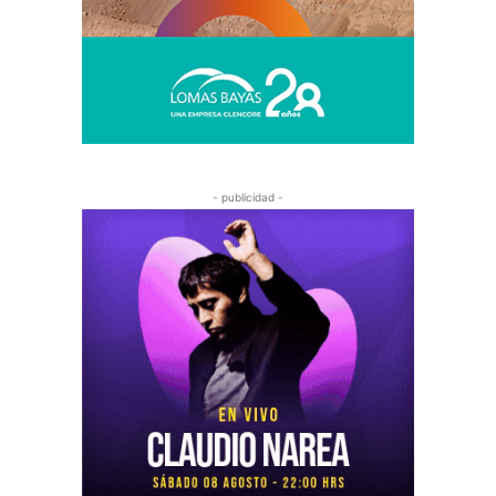
- publicidad -