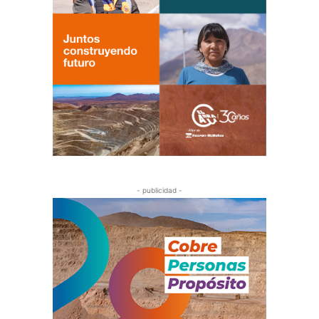
- publicidad -