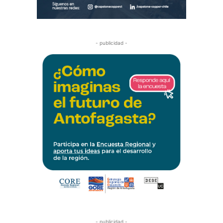
- publicidad -
- publicidad -