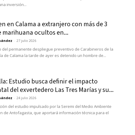
na inversión...
en en Calama a extranjero con más de 3
e marihuana ocultos en...
rnández
-
27 julio 2026
o del permanente despliegue preventivo de Carabineros de la
ía de Calama la tarde de ayer es detenido un hombre de...
la: Estudio busca definir el impacto
al del exvertedero Las Tres Marías y su...
rnández
-
24 julio 2026
ción del estudio impulsado por la Seremi del Medio Ambiente
ón de Antofagasta, que aportará información técnica para el