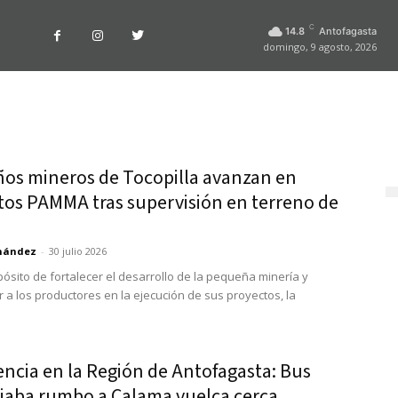
C
14.8
Antofagasta
domingo, 9 agosto, 2026
os mineros de Tocopilla avanzan en
tos PAMMA tras supervisión en terreno de
rnández
-
30 julio 2026
pósito de fortalecer el desarrollo de la pequeña minería y
a los productores en la ejecución de sus proyectos, la
ncia en la Región de Antofagasta: Bus
jaba rumbo a Calama vuelca cerca...