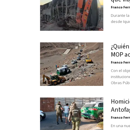
Franco Fe
Durante la
desde Iqui
¿Quién 
MOP ac
Franco Fe
Con el obj
institucion
Obras Públi
Homici
Antofag
Franco Fe
En una nue