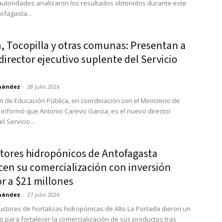
 autoridades analizaron los resultados obtenidos durante este
ofagasta...
, Tocopilla y otras comunas: Presentan a
irector ejecutivo suplente del Servicio
rnández
-
28 julio 2026
ón de Educación Pública, en coordinación con el Ministerio de
 informó que Antonio Carevic Garcia, es el nuevo director
l Servicio...
ltores hidropónicos de Antofagasta
cen su comercialización con inversión
r a $21 millones
rnández
-
27 julio 2026
uctores de hortalizas hidropónicas de Alto La Portada dieron un
 para fortalecer la comercialización de sus productos tras