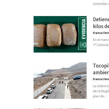
concretar u
Detien
kilos d
Franco Fe
En el marc
1ª Comisar
Tocopil
ambient
Franco Fe
La elabora
de la Regi
plan de...