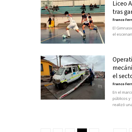
Liceo 
tras ga
Franco Fe
El Gimnasi
el escenari
Operati
mecánic
el sect
Franco Fe
En el marc
públicos y
realizó una