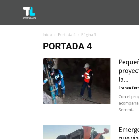
Inicio
Portada 4
Página 3
PORTADA 4
Pequeñ
proyec
la...
Franco Fe
Con el pro
acompañar 
Seremi...
Emerge
que via