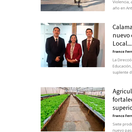
Violencia,
año en Ant
Calama
nuevo d
Local...
Franco Fe
La Direcci
Educación,
suplente de
Agricu
fortale
superio
Franco Fe
Siete prod
nuevo paso