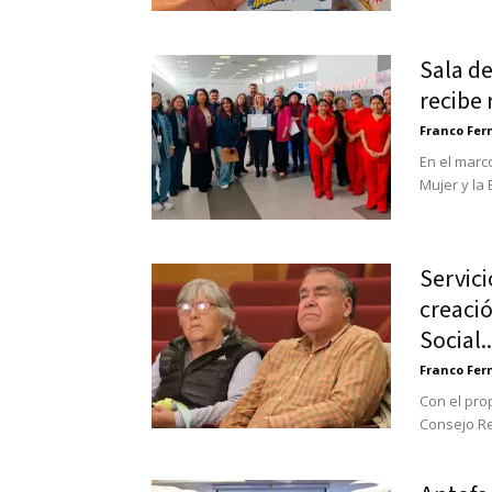
Sala de
recibe 
Franco Fe
En el marc
Mujer y la 
Servici
creació
Social..
Franco Fe
Con el prop
Consejo Reg