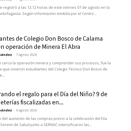
e registró a las 12:12 horas de este viernes 07 de agosto en la
Antofagasta. Según información emitida por el Centro...
cantes de Colegio Don Bosco de Calama
en operación de Minera El Abra
rnández
-
7 agosto 2026
 cerca la operación minera y comprender sus procesos, fue la
a que vivieron estudiantes del Colegio Técnico Don Bosco de
...
ndo el regalo para el Día del Niño? 9 de
eterías fiscalizadas en...
rnández
-
6 agosto 2026
o del aumento de las compras previo a la celebración del Día
aSeremi de Salud junto a SERNAC intensificaron las...