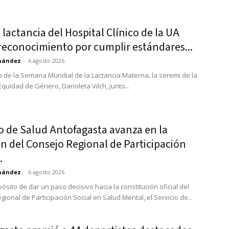
 lactancia del Hospital Clínico de la UA
reconocimiento por cumplir estándares...
rnández
-
6 agosto 2026
o de la Semana Mundial de la Lactancia Materna, la seremi de la
Equidad de Género, Darioleta Vilch, junto...
o de Salud Antofagasta avanza en la
n del Consejo Regional de Participación
.
rnández
-
6 agosto 2026
ósito de dar un paso decisivo hacia la constitución oficial del
ional de Participación Social en Salud Mental, el Servicio de...