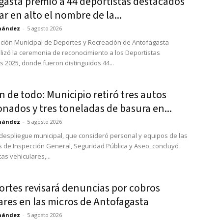
gasta premió a 44 deportistas destacados
ar en alto el nombre de la...
rnández
-
5 agosto 2026
ción Municipal de Deportes y Recreación de Antofagasta
lizó la ceremonia de reconocimiento a los Deportistas
 2025, donde fueron distinguidos 44...
 de todo: Municipio retiró tres autos
nados y tres toneladas de basura en...
rnández
-
5 agosto 2026
despliegue municipal, que consideró personal y equipos de las
s de Inspección General, Seguridad Pública y Aseo, concluyó
as vehiculares,...
ortes revisará denuncias por cobros
ares en las micros de Antofagasta
rnández
-
5 agosto 2026