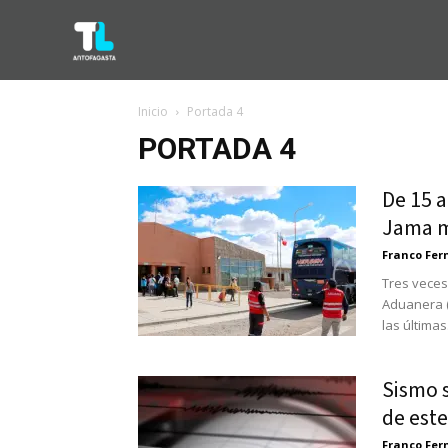
Inicio
Portada 4
PORTADA 4
De 15 a
Jama mu
Franco Fe
Tres veces
Aduanera (
las últimas.
Sismo 
de este
Franco Fe