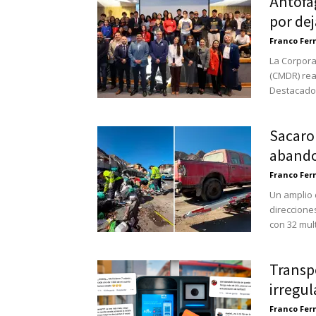
Antofa
por dej
Franco Fe
La Corpora
(CMDR) rea
Destacados
Sacaron
abando
Franco Fe
Un amplio 
direccione
con 32 mult
Transp
irregul
Franco Fe