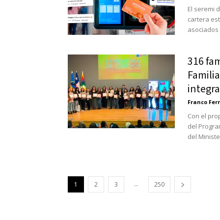
El seremi 
cartera es
asociados a
316 fa
Famili
integra
Franco Fe
Con el pro
del Progra
del Ministe
...
1
2
3
250