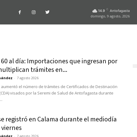
C
14.9
Antofagasta
domingo, 9 agosto, 2026
 60 al día: Importaciones que ingresan por
ltiplican trámites en...
rnández
-
7 agosto 2026
 aumentó el número de trámites de Certificados de Destinación
CDA) visados por la Seremi de Salud de Antofagasta durante
..
se registró en Calama durante el mediodía
 viernes
rnández
-
7 agosto 2026