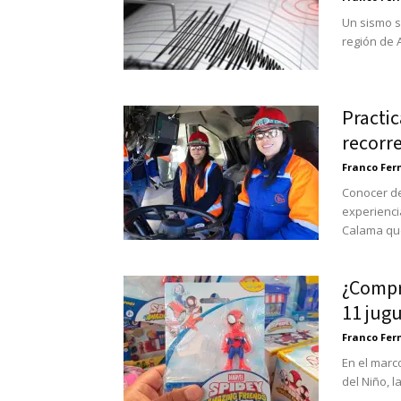
Un sismo s
región de 
Practi
recorr
Franco Fe
Conocer de
experienci
Calama que
¿Compra
11 jugu
Franco Fe
En el marc
del Niño, l