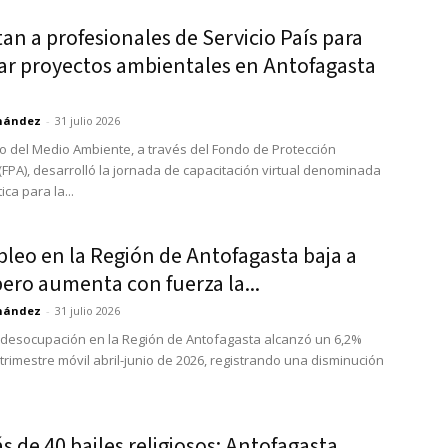
an a profesionales de Servicio País para
ar proyectos ambientales en Antofagasta
rnández
-
31 julio 2026
rio del Medio Ambiente, a través del Fondo de Protección
(FPA), desarrolló la jornada de capacitación virtual denominada
ica para la...
leo en la Región de Antofagasta baja a
ero aumenta con fuerza la...
rnández
-
31 julio 2026
 desocupación en la Región de Antofagasta alcanzó un 6,2%
trimestre móvil abril-junio de 2026, registrando una disminución
 de 40 bailes religiosos: Antofagasta