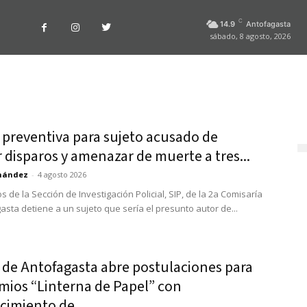
C
14.9
Antofagasta
sábado, 8 agosto, 2026
 preventiva para sujeto acusado de
r disparos y amenazar de muerte a tres...
rnández
-
4 agosto 2026
 de la Sección de Investigación Policial, SIP, de la 2a Comisaría
asta detiene a un sujeto que sería el presunto autor de...
 de Antofagasta abre postulaciones para
emios “Linterna de Papel” con
cimiento de...