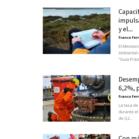
Capacit
impuls
y el...
Franco Fe
El Ministe
Ambiental 
“Guía Práct
Desemp
6,2%, p
Franco Fe
La tasa de
durante el 
de 0,2...
Con más