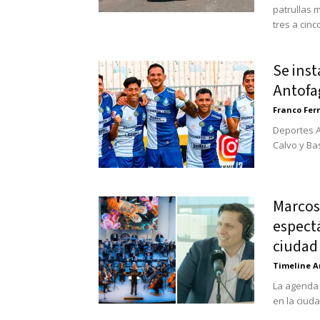
patrullas 
tres a cinc
Se inst
Antofag
Franco Fe
Deportes A
Calvo y Ba
Marcos
espectá
ciudad s
Timeline A
La agenda 
en la ciuda