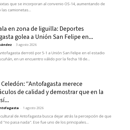
mixtas que se incorporan al convenio OS-14, aumentando de
o las camionetas...
ala en zona de liguilla: Deportes
asta golea a Unión San Felipe en...
rnández
-
3 agosto 2026
ntofagasta derrotó por 5-1 a Unión San Felipe en el estadio
scuñán, en un encuentro válido por la fecha 18 de...
 Celedón: “Antofagasta merece
culos de calidad y demostrar que en la
í...
ntofagasta
-
1 agosto 2026
cultural de Antofagasta busca dejar atrás la percepción de que
d "no pasa nada". Ese fue uno de los principales...