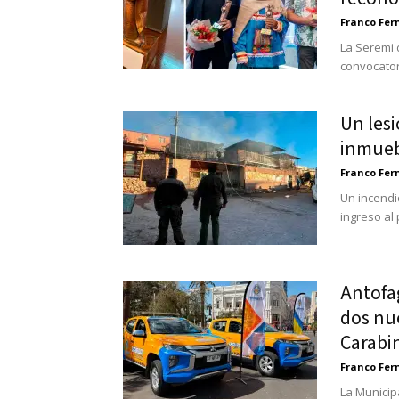
Franco Fe
La Seremi d
convocatori
Un lesi
inmueb
Franco Fe
Un incendio
ingreso al
Antofag
dos nue
Carabi
Franco Fe
La Municip