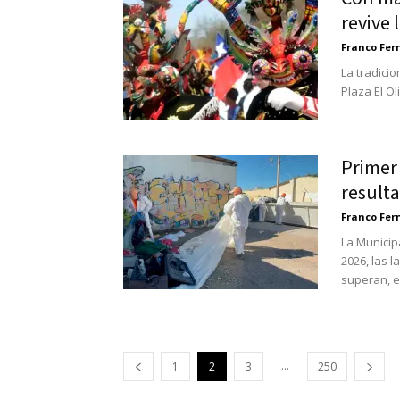
revive 
Franco Fe
La tradicio
Plaza El Ol
Primer
result
Franco Fe
La Municip
2026, las 
superan, en
...
1
2
3
250