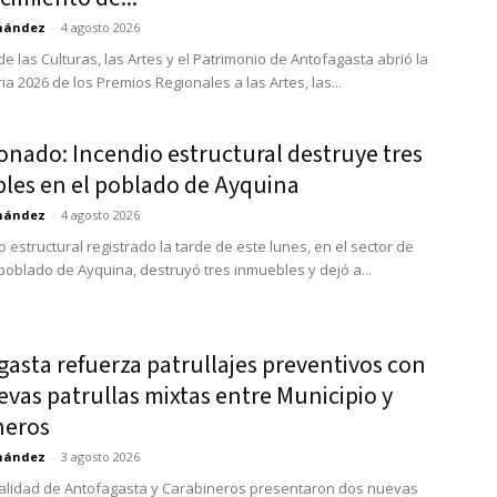
rnández
-
4 agosto 2026
e las Culturas, las Artes y el Patrimonio de Antofagasta abrió la
a 2026 de los Premios Regionales a las Artes, las...
onado: Incendio estructural destruye tres
les en el poblado de Ayquina
rnández
-
4 agosto 2026
 estructural registrado la tarde de este lunes, en el sector de
 poblado de Ayquina, destruyó tres inmuebles y dejó a...
asta refuerza patrullajes preventivos con
vas patrullas mixtas entre Municipio y
neros
rnández
-
3 agosto 2026
alidad de Antofagasta y Carabineros presentaron dos nuevas