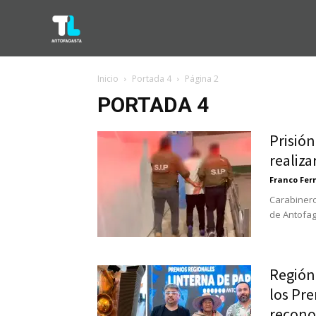
Inicio
Portada 4
Página 2
PORTADA 4
Prisión
realiza
Franco Fe
Carabineros
de Antofag
Región
los Pr
recono