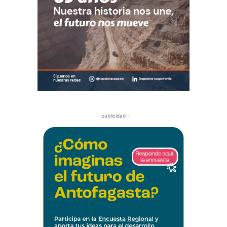
- publicidad -