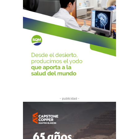
- publicidad -