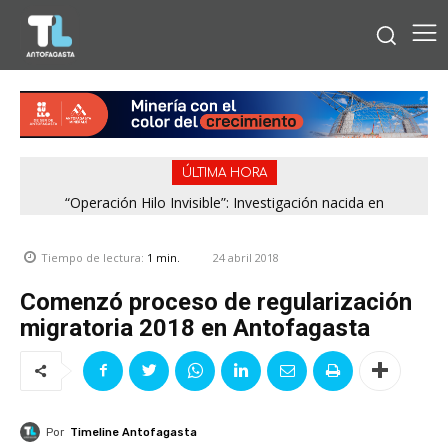
ÚLTIMA HORA
“Operación Hilo Invisible”: Investigación nacida en
Antofagasta permitió incautar 2,1 toneladas de marihuana
en la zona central
24 abril 2018
Tiempo de lectura:
1
min.
Comenzó proceso de regularización
migratoria 2018 en Antofagasta
Por
Timeline Antofagasta