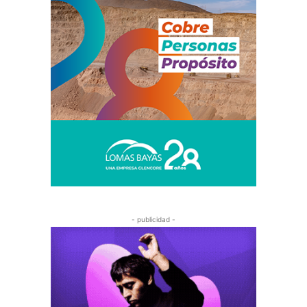
- publicidad -