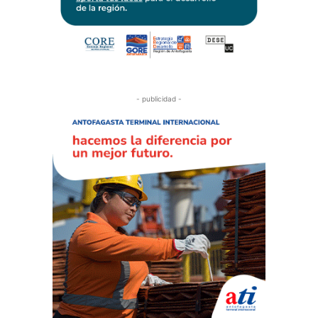
- publicidad -