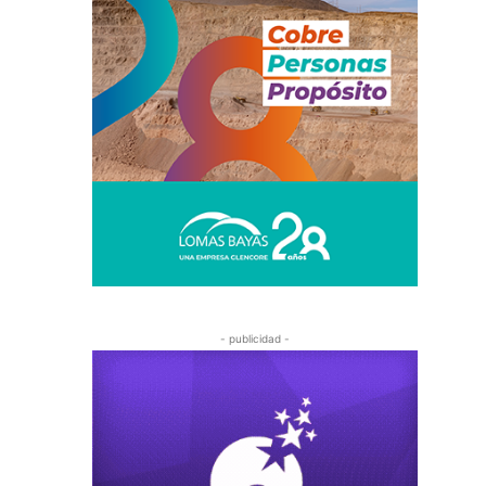
- publicidad -