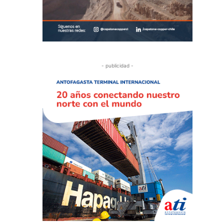
- publicidad -