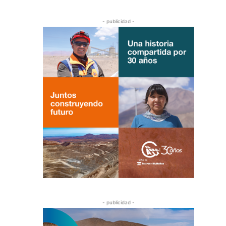
- publicidad -
- publicidad -