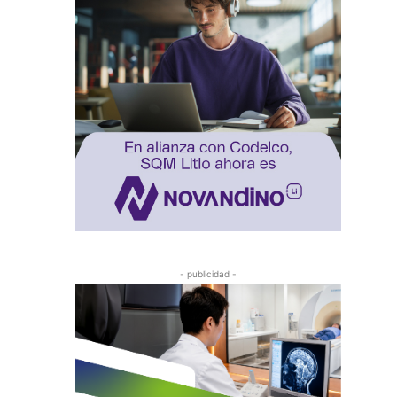
- publicidad -