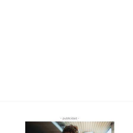
- publicidad -