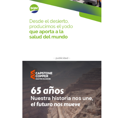
- publicidad -