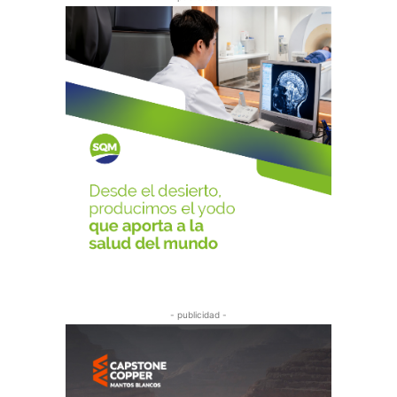
- publicidad -