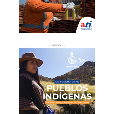
- publicidad -