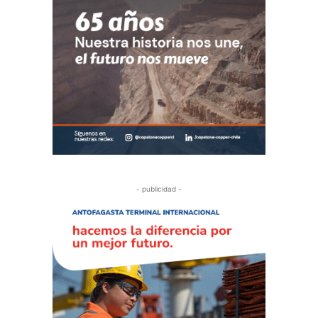
- publicidad -