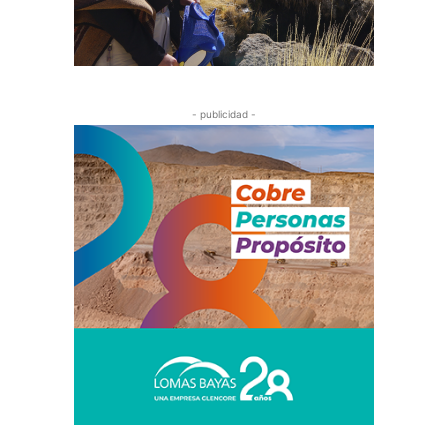
- publicidad -