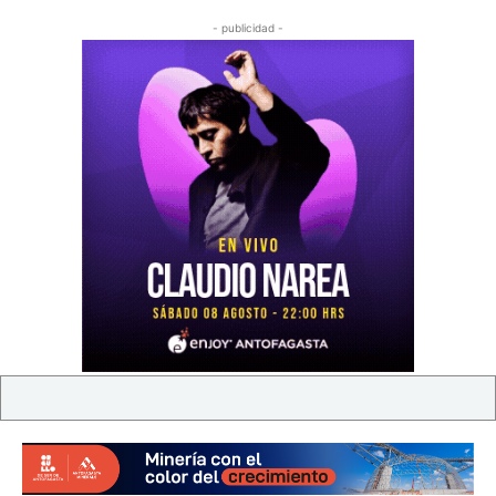
- publicidad -