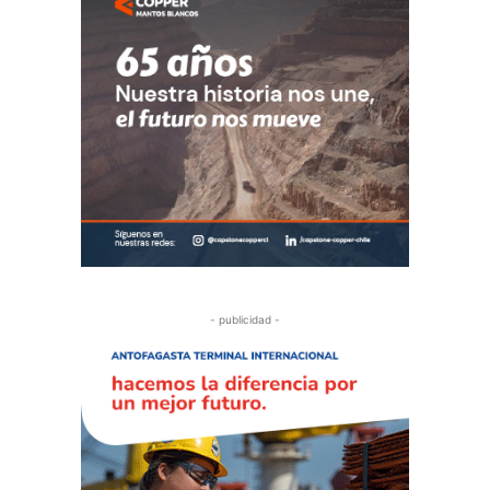
- publicidad -