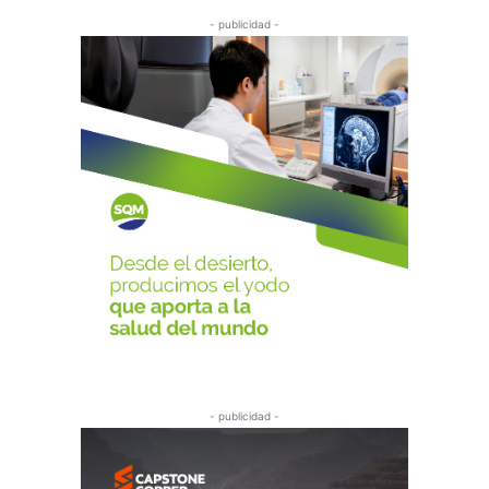
- publicidad -
- publicidad -