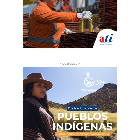
- publicidad -