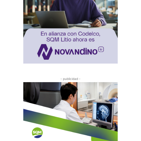
- publicidad -