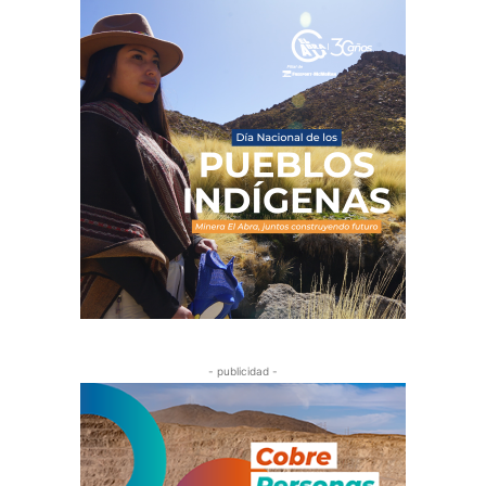
- publicidad -