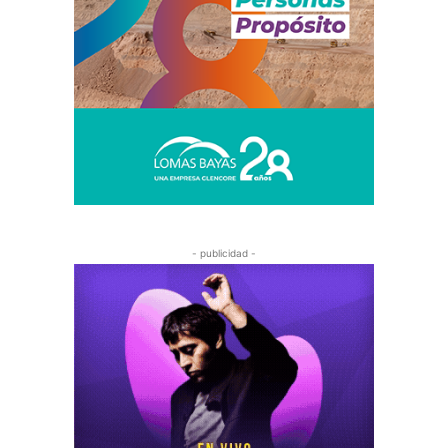
- publicidad -