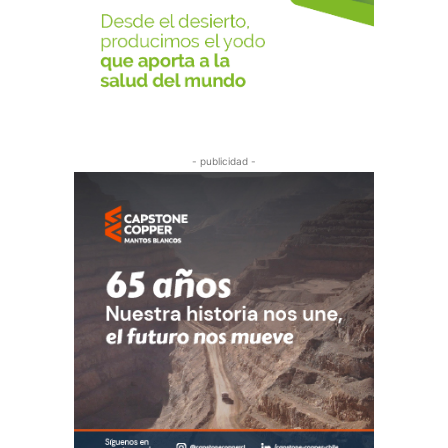
- publicidad -