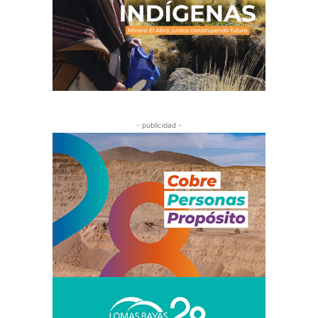
- publicidad -