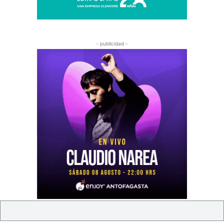
- publicidad -