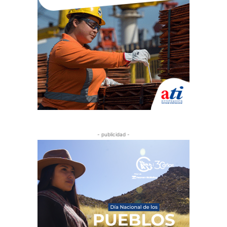
- publicidad -