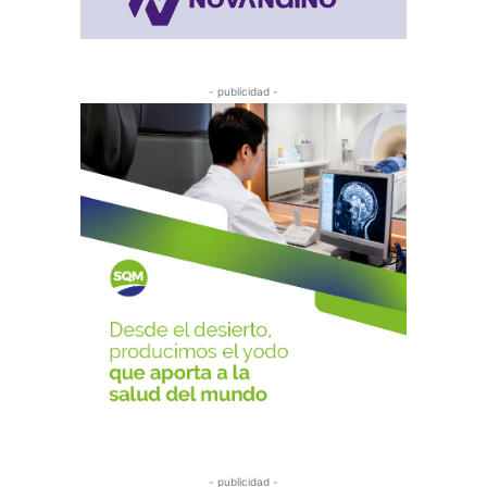
- publicidad -
- publicidad -