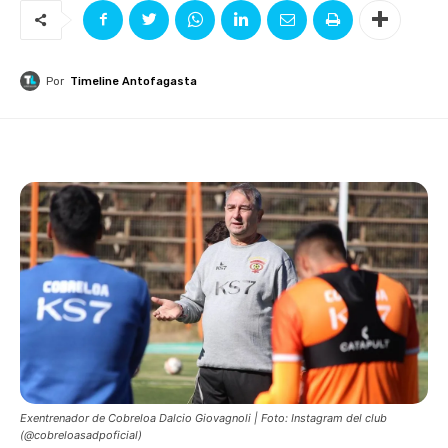
Por
Timeline Antofagasta
Exentrenador de Cobreloa Dalcio Giovagnoli | Foto: Instagram del club
(@cobreloasadpoficial)