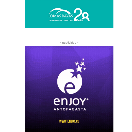
- publicidad -