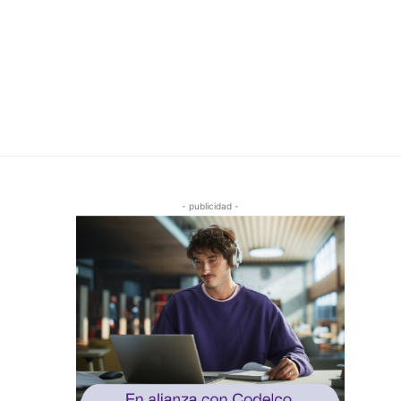
- publicidad -