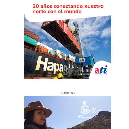
- publicidad -