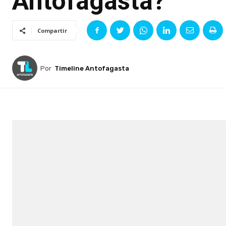
Antofagasta?
Compartir
Por
Timeline Antofagasta