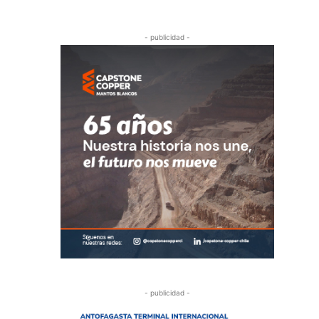
- publicidad -
- publicidad -