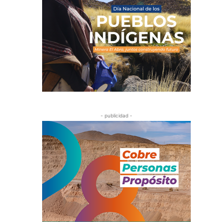
- publicidad -