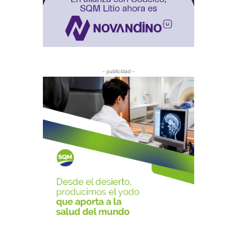
- publicidad -