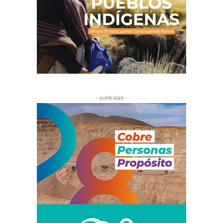
- publicidad -