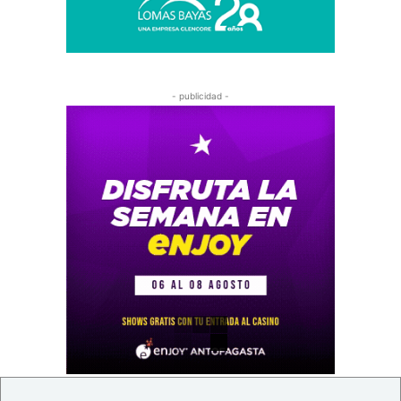
- publicidad -