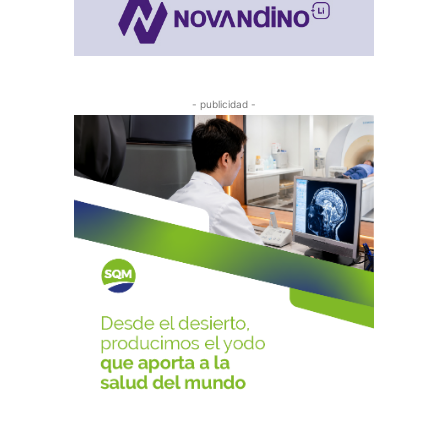
- publicidad -