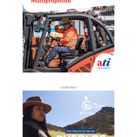
- publicidad -