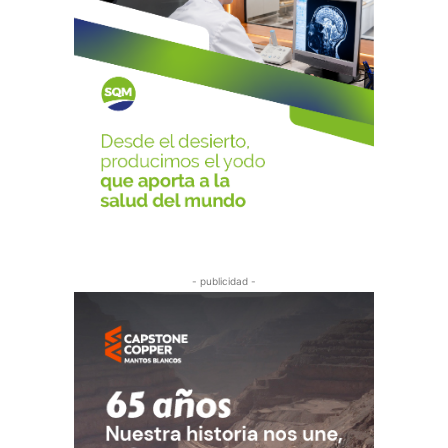
- publicidad -