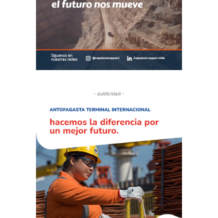
- publicidad -