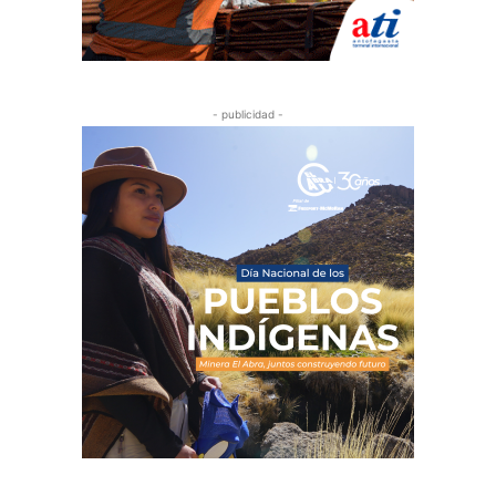
- publicidad -