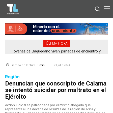
ÚLTIMA HORA
Jóvenes de Baquedano viven jornadas de encuentro y
aprendizaje en el Winter Camp 2026
23 julio 2024
Tiempo de lectura:
3
min.
Región
Denuncian que conscripto de Calama
se intentó suicidar por maltrato en el
Ejército
Acción judicial es patrocinada por el mismo abogado que
representa a una decena de resultas de la región de Arica y
Parinacota, quienes solicitaron su baja anticipada días después de