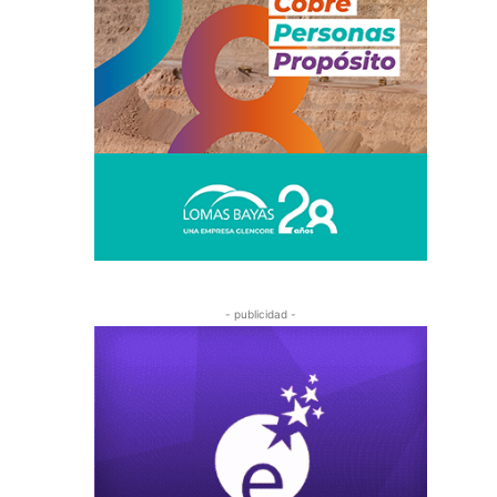
- publicidad -