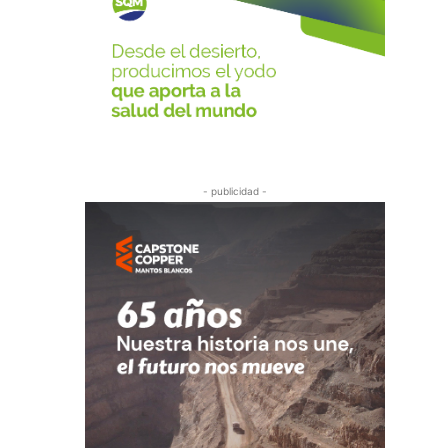
- publicidad -