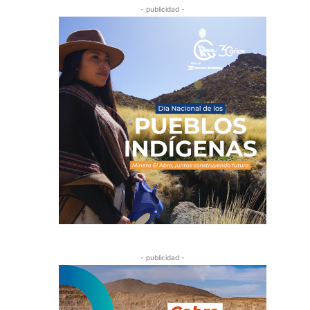
- publicidad -
- publicidad -