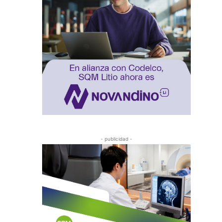
- publicidad -