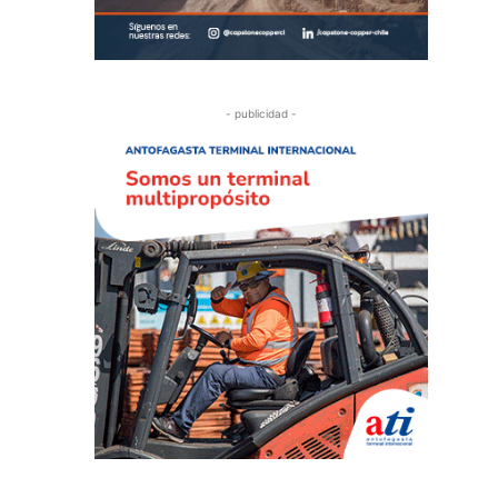
- publicidad -