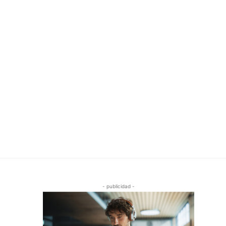
- publicidad -