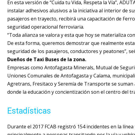
En esta versión de “Cuida tu Vida, Respeta la Vía”, ADU
instalar adhesivos alusivos a la iniciativa al interior de
pasajeros en trayecto, recibirá una capacitación de Ferr
seguridad operacional ferroviaria.
“Toda alianza se valora y esta que hoy se materializa c
De esta forma, queremos demostrar que realmente esta
seguridad de los pasajeros, conductores y peatones”, s
Dueños de Taxi Buses de la zona.
Empresas como Antofagasta Minerals, Mutual de Segurida
Uniones Comunales de Antofagasta y Calama, municipalid
Agretrans, Fresitaco y Seremía de Transporte se suman 
donde la educación y concientización son el centro del tr
Estadísticas
Durante el 2017 FCAB registró 154 incidentes en la líne
principalmente a personas transitando por la vía y vehí